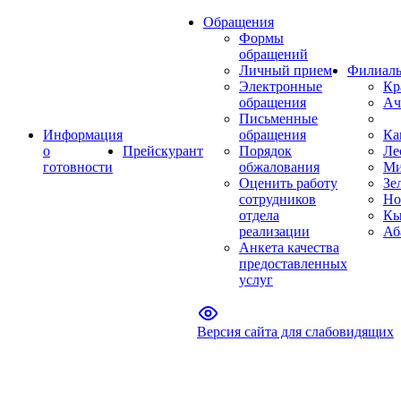
Обращения
Формы
обращений
Личный прием
Филиал
Электронные
Кр
обращения
Ач
Письменные
Информация
обращения
Ка
о
Прейскурант
Порядок
Ле
готовности
обжалования
Ми
Оценить работу
Зе
сотрудников
Но
отдела
Кы
реализации
Аб
Анкета качества
предоставленных
услуг
Версия сайта для слабовидящих