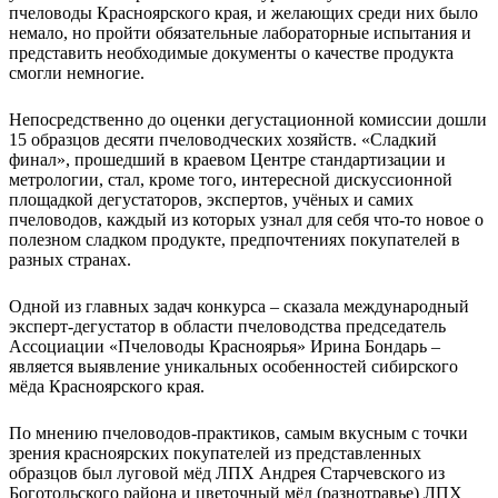
пчеловоды Красноярского края, и желающих среди них было
немало, но пройти обязательные лабораторные испытания и
представить необходимые документы о качестве продукта
смогли немногие.
Непосредственно до оценки дегустационной комиссии дошли
15 образцов десяти пчеловодческих хозяйств. «Сладкий
финал», прошедший в краевом Центре стандартизации и
метрологии, стал, кроме того, интересной дискуссионной
площадкой дегустаторов, экспертов, учёных и самих
пчеловодов, каждый из которых узнал для себя что-то новое о
полезном сладком продукте, предпочтениях покупателей в
разных странах.
Одной из главных задач конкурса – сказала международный
эксперт-дегустатор в области пчеловодства председатель
Ассоциации «Пчеловоды Красноярья» Ирина Бондарь –
является выявление уникальных особенностей сибирского
мёда Красноярского края.
По мнению пчеловодов-практиков, самым вкусным с точки
зрения красноярских покупателей из представленных
образцов был луговой мёд ЛПХ Андрея Старчевского из
Боготольского района и цветочный мёд (разнотравье) ЛПХ