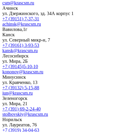
csm@krascsm.ru
Ачинск
ул. Дзержинского, зд. 34А корпус 1
+7 (39151) 7-37-31
achinsk@krascsm.ru
Вавилова,1г
Канск
ул. Северный микр-н, 7
+7 (39161) 3-93-53
kansk@krascsm.ru
Лесосибирск
ул. Мира, 2Б
+7 (39145)5-10-10
kononov@krascsm.ru
Минусинск
ул. Кравченко, 13
+7 (39132) 5-15-88
iun@krascsm.ru
Зеленогорск
ул. Мира, 21
+7 (391) 69-2-24-40
stolbovskiy@krascsm.ru
Норильск
ул. Лауреатов, 76
+7 (3919) 34-04-63