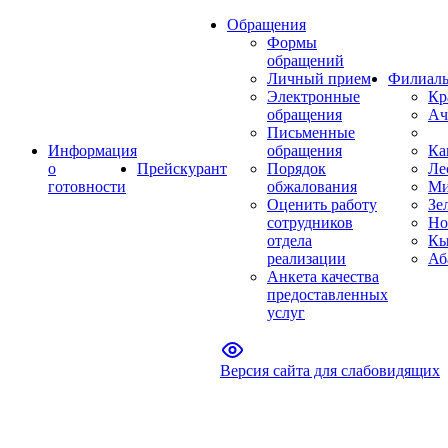
Обращения
Формы
обращений
Личный прием
Филиал
Электронные
Кр
обращения
Ач
Письменные
Информация
обращения
Ка
о
Прейскурант
Порядок
Ле
готовности
обжалования
Ми
Оценить работу
Зе
сотрудников
Но
отдела
Кы
реализации
Аб
Анкета качества
предоставленных
услуг
Версия сайта для слабовидящих