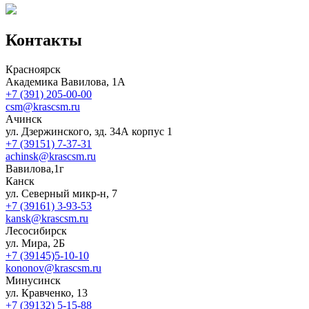
Контакты
Красноярск
Академика Вавилова, 1А
+7 (391) 205-00-00
csm@krascsm.ru
Ачинск
ул. Дзержинского, зд. 34А корпус 1
+7 (39151) 7-37-31
achinsk@krascsm.ru
Вавилова,1г
Канск
ул. Северный микр-н, 7
+7 (39161) 3-93-53
kansk@krascsm.ru
Лесосибирск
ул. Мира, 2Б
+7 (39145)5-10-10
kononov@krascsm.ru
Минусинск
ул. Кравченко, 13
+7 (39132) 5-15-88