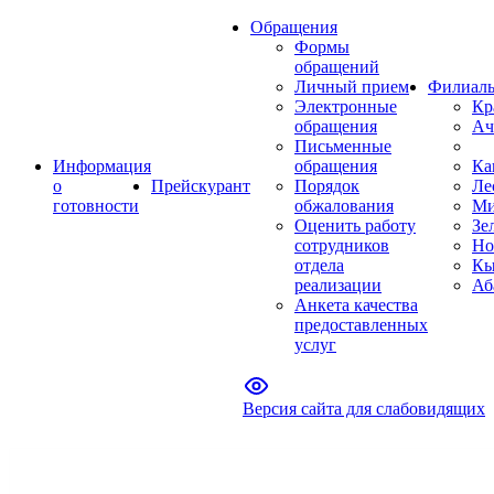
Обращения
Формы
обращений
Личный прием
Филиал
Электронные
Кр
обращения
Ач
Письменные
Информация
обращения
Ка
о
Прейскурант
Порядок
Ле
готовности
обжалования
Ми
Оценить работу
Зе
сотрудников
Но
отдела
Кы
реализации
Аб
Анкета качества
предоставленных
услуг
Версия сайта для слабовидящих