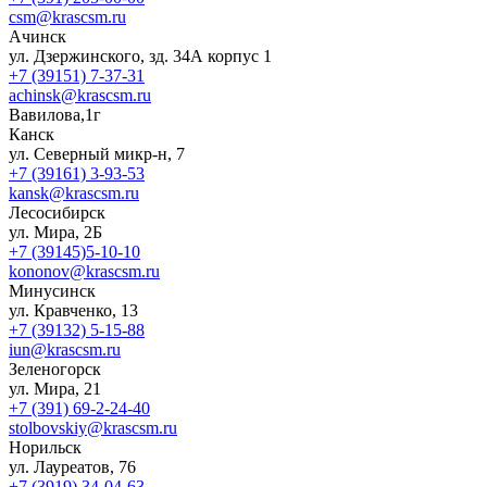
csm@krascsm.ru
Ачинск
ул. Дзержинского, зд. 34А корпус 1
+7 (39151) 7-37-31
achinsk@krascsm.ru
Вавилова,1г
Канск
ул. Северный микр-н, 7
+7 (39161) 3-93-53
kansk@krascsm.ru
Лесосибирск
ул. Мира, 2Б
+7 (39145)5-10-10
kononov@krascsm.ru
Минусинск
ул. Кравченко, 13
+7 (39132) 5-15-88
iun@krascsm.ru
Зеленогорск
ул. Мира, 21
+7 (391) 69-2-24-40
stolbovskiy@krascsm.ru
Норильск
ул. Лауреатов, 76
+7 (3919) 34-04-63