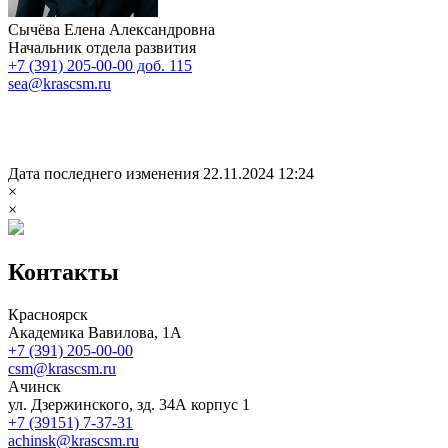
Сычёва Елена Александровна
Начальник отдела развития
+7 (391) 205-00-00 доб. 115
sea@krascsm.ru
Дата последнего изменения 22.11.2024 12:24
×
×
Контакты
Красноярск
Академика Вавилова, 1А
+7 (391) 205-00-00
csm@krascsm.ru
Ачинск
ул. Дзержинского, зд. 34А корпус 1
+7 (39151) 7-37-31
achinsk@krascsm.ru