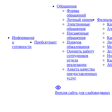
Обращения
Формы
обращений
Личный прием
Филиал
Электронные
Кр
обращения
Ач
Письменные
Информация
обращения
Ка
о
Прейскурант
Порядок
Ле
готовности
обжалования
Ми
Оценить работу
Зе
сотрудников
Но
отдела
Кы
реализации
Аб
Анкета качества
предоставленных
услуг
Версия сайта для слабовидящих