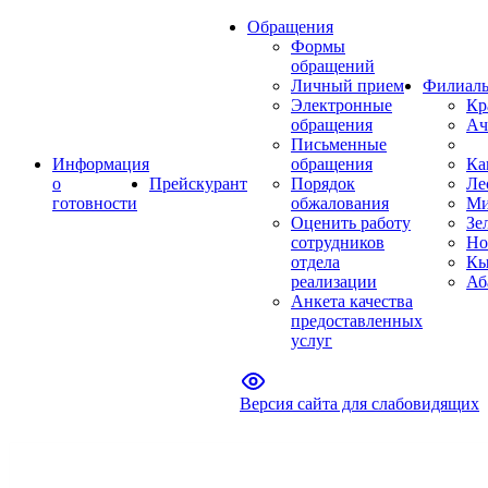
Обращения
Формы
обращений
Личный прием
Филиал
Электронные
Кр
обращения
Ач
Письменные
Информация
обращения
Ка
о
Прейскурант
Порядок
Ле
готовности
обжалования
Ми
Оценить работу
Зе
сотрудников
Но
отдела
Кы
реализации
Аб
Анкета качества
предоставленных
услуг
Версия сайта для слабовидящих