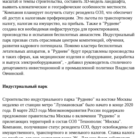
масштаб и темпы строительства, составить 3D-модель ландшафта,
выявить климатические и географические особенности местности.
"Компания планирует получить статус резидента ОЭЗ, что обеспечит
ей доступ к налоговым преференциям. Это льготы по транспортному
налогу, налогам на имущество, на прибыль. Также в "Рудневе"
создана вся необходимая инфраструктура для проектирования,
производства и испытания беспилотных авиасистем. Индустриальный
парк призван стать отраслевым центром компетенций, обучения,
развития кадрового потенциала. Помимо кластера беспилотных
летательных аппаратов, в "Рудневе" будут представлены производства
в таких сферах, как медицинские изделия и оборудование, разработка
и выпуск электрооборудования", - добавил руководитель столичного
департамента инвестиционной и промышленной политики Владислав
Овчинский.
Индустриальный парк
Строительство индустриального парка "Руднево" на востоке Москвы
недалеко от станции метро "Лухмановская" было начато в конце 2020
года. В марте 2023 года Минэкономразвития России поддержало
предложение правительства Москвы о включении "Руднево" и
прилегающих территорий в состав ОЭЗ "Технополис "Москва".
Компании, получившие статус резидента ОЭЗ, будут освобождены от
имущественного, транспортного и земельного налогов. Ставка налога