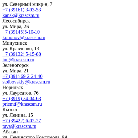
ул. Северный микр-н, 7
+7 (39161) 3-93-53
kansk@krascsm.ru
Лесосибирск
ул. Мира, 2Б
+7 (39145)5-10-10
kononov@krascsm.ru
Минусинск
ул. Кравченко, 13
+7 (39132) 5-15-88
iun@krascsm.ru
Зеленогорск
ул. Мира, 21
+7 (391) 69-2-24-40
stolbovskiy@krascsm.ru
Норильск
ул. Лауреатов, 76
+7 (3919) 34-04-63
priemtf@krascsm.ru
Кызыл
ул. Ленина, 15
+7 (39422) 6-02-27
tuva@krascsm.ru
Абакан
ул. Ленинского Комсомола, 9А