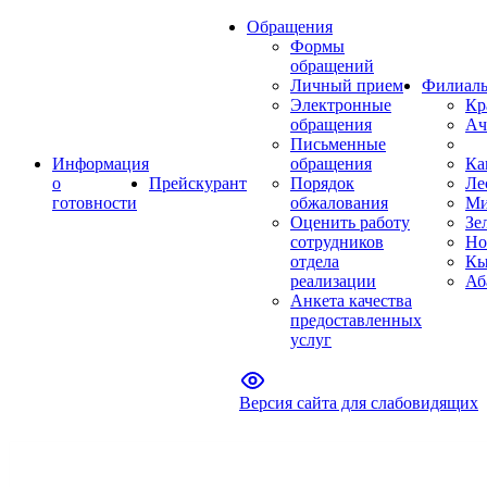
Обращения
Формы
обращений
Личный прием
Филиал
Электронные
Кр
обращения
Ач
Письменные
Информация
обращения
Ка
о
Прейскурант
Порядок
Ле
готовности
обжалования
Ми
Оценить работу
Зе
сотрудников
Но
отдела
Кы
реализации
Аб
Анкета качества
предоставленных
услуг
Версия сайта для слабовидящих