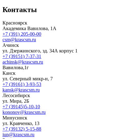
Контакты
Красноярск
Академика Вавилова, 1А
+7 (391) 205-00-00
csm@krascsm.ru
Ачинск
ул. Дзержинского, зд. 34А корпус 1
+7 (39151) 7-37-31
achinsk@krascsm.ru
Вавилова,1г
Канск
ул. Северный микр-н, 7
+7 (39161) 3-93-53
kansk@krascsm.ru
Лесосибирск
ул. Мира, 2Б
+7 (39145)5-10-10
kononov@krascsm.ru
Минусинск
ул. Кравченко, 13
+7 (39132) 5-15-88
iun@krascsm.ru