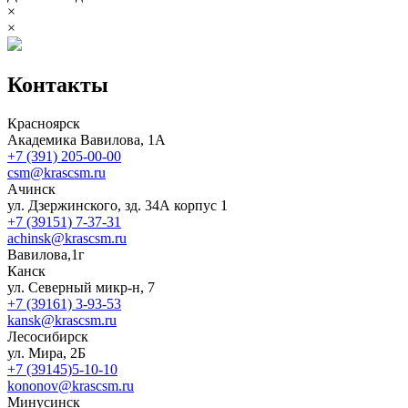
×
×
Контакты
Красноярск
Академика Вавилова, 1А
+7 (391) 205-00-00
csm@krascsm.ru
Ачинск
ул. Дзержинского, зд. 34А корпус 1
+7 (39151) 7-37-31
achinsk@krascsm.ru
Вавилова,1г
Канск
ул. Северный микр-н, 7
+7 (39161) 3-93-53
kansk@krascsm.ru
Лесосибирск
ул. Мира, 2Б
+7 (39145)5-10-10
kononov@krascsm.ru
Минусинск