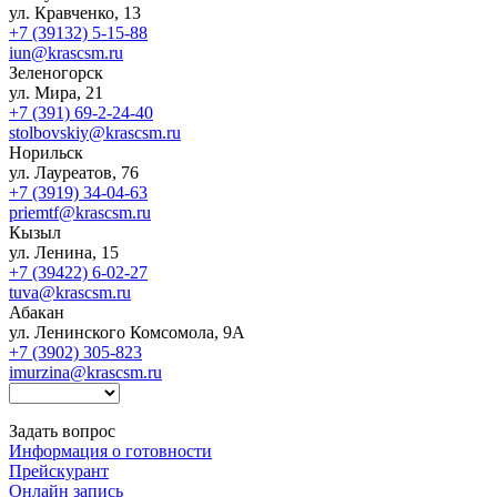
ул. Кравченко, 13
+7 (39132) 5-15-88
iun@krascsm.ru
Зеленогорск
ул. Мира, 21
+7 (391) 69-2-24-40
stolbovskiy@krascsm.ru
Норильск
ул. Лауреатов, 76
+7 (3919) 34-04-63
priemtf@krascsm.ru
Кызыл
ул. Ленина, 15
+7 (39422) 6-02-27
tuva@krascsm.ru
Абакан
ул. Ленинского Комсомола, 9А
+7 (3902) 305-823
imurzina@krascsm.ru
Задать вопрос
Информация о готовности
Прейскурант
Онлайн запись