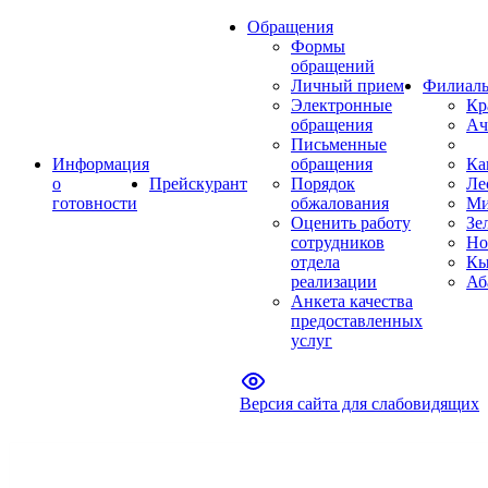
Обращения
Формы
обращений
Личный прием
Филиал
Электронные
Кр
обращения
Ач
Письменные
Информация
обращения
Ка
о
Прейскурант
Порядок
Ле
готовности
обжалования
Ми
Оценить работу
Зе
сотрудников
Но
отдела
Кы
реализации
Аб
Анкета качества
предоставленных
услуг
Версия сайта для слабовидящих