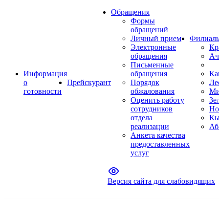
Обращения
Формы
обращений
Личный прием
Филиал
Электронные
Кр
обращения
Ач
Письменные
Информация
обращения
Ка
о
Прейскурант
Порядок
Ле
готовности
обжалования
Ми
Оценить работу
Зе
сотрудников
Но
отдела
Кы
реализации
Аб
Анкета качества
предоставленных
услуг
Версия сайта для слабовидящих