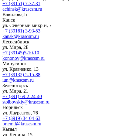
+7 (39151) 7-37-31
achinsk@krascsm.ru
Вавилова,1г
Канск
ул. Северный микр-н, 7
+7 (39161) 3-93-53
kansk@krascsm.ru
Лесосибирск
ул. Мира, 2Б
+7 (39145)5-10-10
kononov@krascsm.ru
Минусинск
ул. Кравченко, 13
+7 (39132) 5-15-88
iun@krascsm.ru
Зеленогорск
ул. Мира, 21
+7 (391) 69-2-24-40
stolbovskiy@krascsm.ru
Норильск
ул. Лауреатов, 76
+7 (3919) 34-04-63
priemtf@krascsm.ru
Кызыл
ул. Ленина, 15