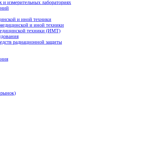
х и измерительных лабораториях
ений
цинской и иной техники
 медицинской и иной техники
 медицинской техники (ИМТ)
удования
редств радиационной защиты
ания
 рынок)