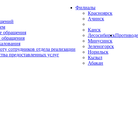
Филиалы
Красноярск
Ачинск
ащений
ем
Канск
е обращения
Лесосибирск
Противоде
 обращения
Минусинск
жалования
Зеленогорск
оту сотрудников отдела реализации
Норильск
ства предоставленных услуг
Кызыл
Абакан