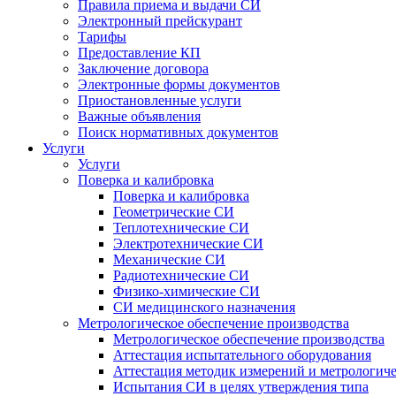
Правила приема и выдачи СИ
Электронный прейскурант
Тарифы
Предоставление КП
Заключение договора
Электронные формы документов
Приостановленные услуги
Важные объявления
Поиск нормативных документов
Услуги
Услуги
Поверка и калибровка
Поверка и калибровка
Геометрические СИ
Теплотехнические СИ
Электротехнические СИ
Механические СИ
Радиотехнические СИ
Физико-химические СИ
СИ медицинского назначения
Метрологическое обеспечение производства
Метрологическое обеспечение производства
Аттестация испытательного оборудования
Аттестация методик измерений и метрологиче
Испытания СИ в целях утверждения типа