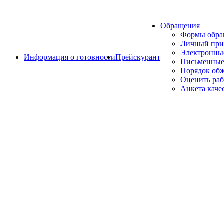
Обращения
Формы обр
Личный при
Электронны
Информация о готовности
Прейскурант
Письменные
Порядок об
Оценить раб
Анкета каче