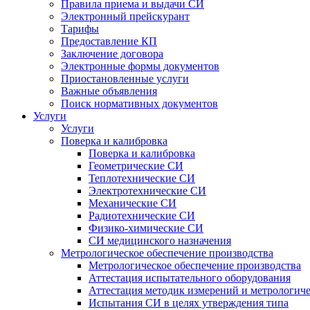
Правила приема и выдачи СИ
Электронный прейскурант
Тарифы
Предоставление КП
Заключение договора
Электронные формы документов
Приостановленные услуги
Важные объявления
Поиск нормативных документов
Услуги
Услуги
Поверка и калибровка
Поверка и калибровка
Геометрические СИ
Теплотехнические СИ
Электротехнические СИ
Механические СИ
Радиотехнические СИ
Физико-химические СИ
СИ медицинского назначения
Метрологическое обеспечение производства
Метрологическое обеспечение производства
Аттестация испытательного оборудования
Аттестация методик измерений и метрологиче
Испытания СИ в целях утверждения типа