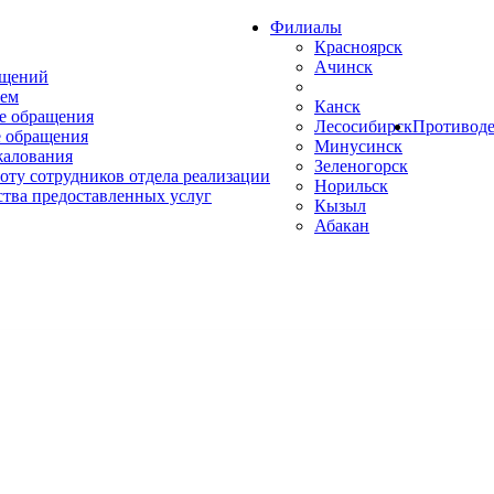
Филиалы
Красноярск
Ачинск
ащений
ем
Канск
е обращения
Лесосибирск
Противоде
 обращения
Минусинск
жалования
Зеленогорск
оту сотрудников отдела реализации
Норильск
ства предоставленных услуг
Кызыл
Абакан