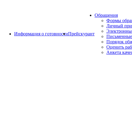
Обращения
Формы обр
Личный при
Электронны
Информация о готовности
Прейскурант
Письменные
Порядок об
Оценить раб
Анкета каче