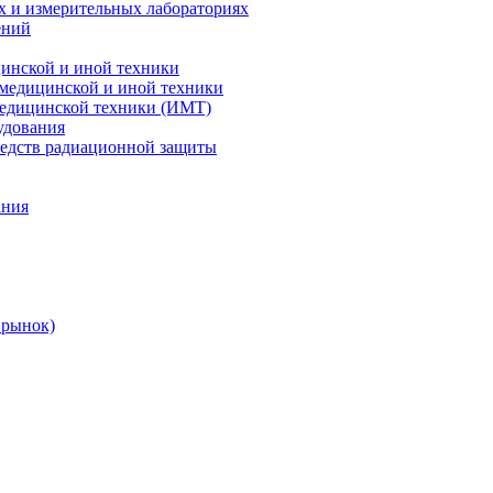
х и измерительных лабораториях
ений
цинской и иной техники
 медицинской и иной техники
 медицинской техники (ИМТ)
удования
редств радиационной защиты
ания
 рынок)