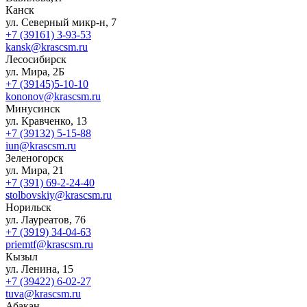
Канск
ул. Северный микр-н, 7
+7 (39161) 3-93-53
kansk@krascsm.ru
Лесосибирск
ул. Мира, 2Б
+7 (39145)5-10-10
kononov@krascsm.ru
Минусинск
ул. Кравченко, 13
+7 (39132) 5-15-88
iun@krascsm.ru
Зеленогорск
ул. Мира, 21
+7 (391) 69-2-24-40
stolbovskiy@krascsm.ru
Норильск
ул. Лауреатов, 76
+7 (3919) 34-04-63
priemtf@krascsm.ru
Кызыл
ул. Ленина, 15
+7 (39422) 6-02-27
tuva@krascsm.ru
Абакан