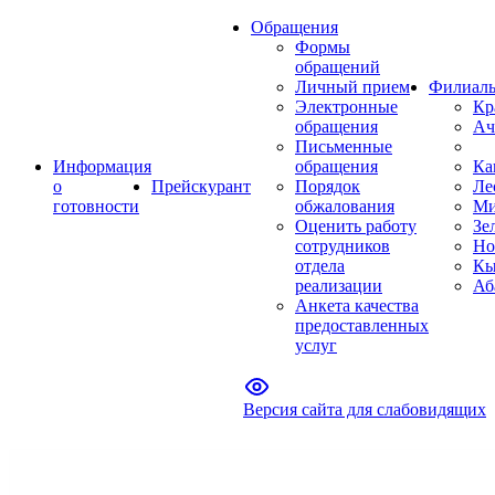
Обращения
Формы
обращений
Личный прием
Филиал
Электронные
Кр
обращения
Ач
Письменные
Информация
обращения
Ка
о
Прейскурант
Порядок
Ле
готовности
обжалования
Ми
Оценить работу
Зе
сотрудников
Но
отдела
Кы
реализации
Аб
Анкета качества
предоставленных
услуг
Версия сайта для слабовидящих