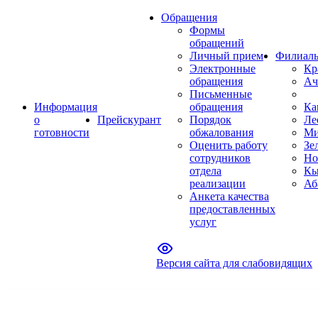
Обращения
Формы
обращений
Личный прием
Филиал
Электронные
Кр
обращения
Ач
Письменные
Информация
обращения
Ка
о
Прейскурант
Порядок
Ле
готовности
обжалования
Ми
Оценить работу
Зе
сотрудников
Но
отдела
Кы
реализации
Аб
Анкета качества
предоставленных
услуг
Версия сайта для слабовидящих