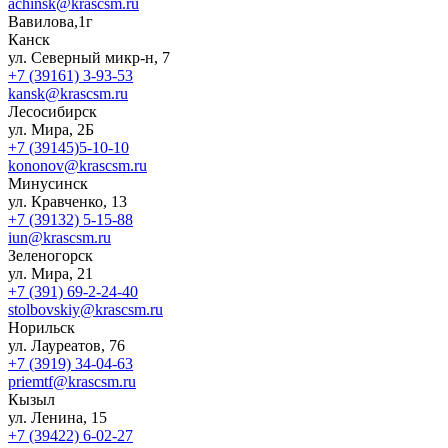
achinsk@krascsm.ru
Вавилова,1г
Канск
ул. Северный микр-н, 7
+7 (39161) 3-93-53
kansk@krascsm.ru
Лесосибирск
ул. Мира, 2Б
+7 (39145)5-10-10
kononov@krascsm.ru
Минусинск
ул. Кравченко, 13
+7 (39132) 5-15-88
iun@krascsm.ru
Зеленогорск
ул. Мира, 21
+7 (391) 69-2-24-40
stolbovskiy@krascsm.ru
Норильск
ул. Лауреатов, 76
+7 (3919) 34-04-63
priemtf@krascsm.ru
Кызыл
ул. Ленина, 15
+7 (39422) 6-02-27