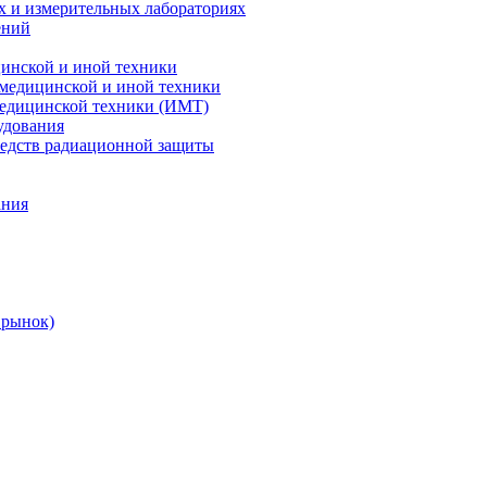
х и измерительных лабораториях
ений
цинской и иной техники
 медицинской и иной техники
 медицинской техники (ИМТ)
удования
редств радиационной защиты
ания
 рынок)