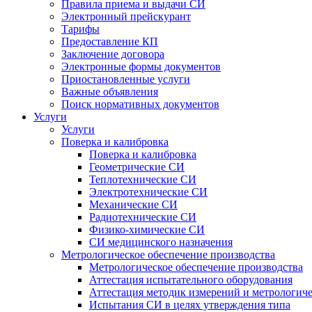
Правила приема и выдачи СИ
Электронный прейскурант
Тарифы
Предоставление КП
Заключение договора
Электронные формы документов
Приостановленные услуги
Важные объявления
Поиск нормативных документов
Услуги
Услуги
Поверка и калибровка
Поверка и калибровка
Геометрические СИ
Теплотехнические СИ
Электротехнические СИ
Механические СИ
Радиотехнические СИ
Физико-химические СИ
СИ медицинского назначения
Метрологическое обеспечение производства
Метрологическое обеспечение производства
Аттестация испытательного оборудования
Аттестация методик измерений и метрологиче
Испытания СИ в целях утверждения типа