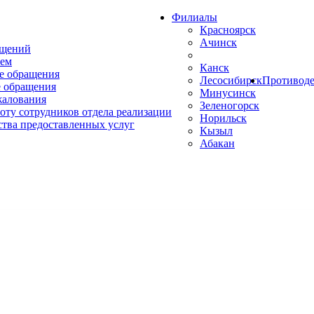
Филиалы
Красноярск
Ачинск
ащений
ем
Канск
е обращения
Лесосибирск
Противоде
 обращения
Минусинск
жалования
Зеленогорск
оту сотрудников отдела реализации
Норильск
ства предоставленных услуг
Кызыл
Абакан