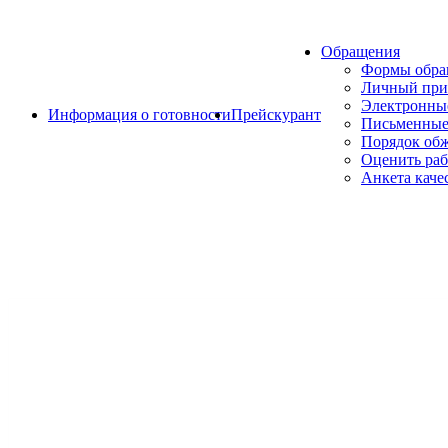
Обращения
Формы обр
Личный при
Электронны
Информация о готовности
Прейскурант
Письменные
Порядок об
Оценить раб
Анкета каче