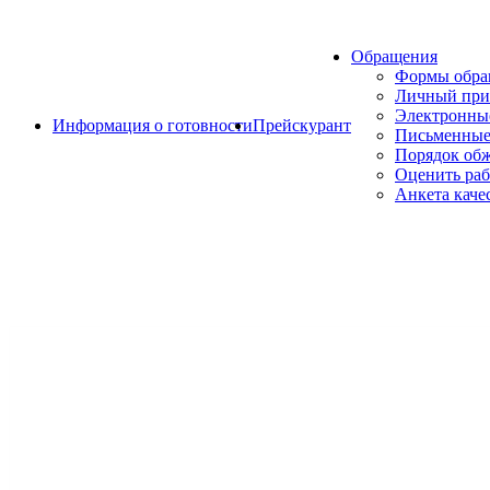
Обращения
Формы обр
Личный при
Электронны
Информация о готовности
Прейскурант
Письменные
Порядок об
Оценить раб
Анкета каче