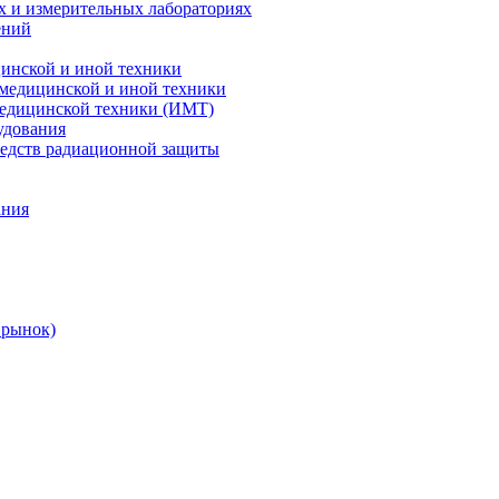
х и измерительных лабораториях
ений
цинской и иной техники
 медицинской и иной техники
 медицинской техники (ИМТ)
удования
редств радиационной защиты
ания
 рынок)