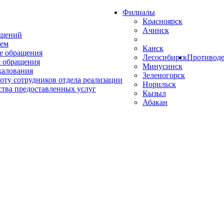
Филиалы
Красноярск
Ачинск
ащений
ем
Канск
е обращения
Лесосибирск
Противоде
 обращения
Минусинск
жалования
Зеленогорск
оту сотрудников отдела реализации
Норильск
ства предоставленных услуг
Кызыл
Абакан