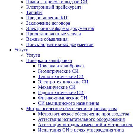
Правила приема и выдачи СИ
Электронный прейскурант
Тарифы
Предоставление КП
Заключение договора
Электронные формы документов
Приостановленные услуги
Важные объявления
Поиск нормативных документов
Услуги
Услуги
Поверка и калибровка
Поверка и калибровка
Геометрические СИ
Теплотехнические СИ
Электротехнические СИ
Механические СИ
Радиотехнические СИ
Физико-химические СИ
СИ медицинского назначения
Метрологическое обеспечение производства
Метрологическое обеспечение производства
Аттестация испытательного оборудования
Аттестация методик измерений и метрологиче
Испытания СИ в целях утверждения типа