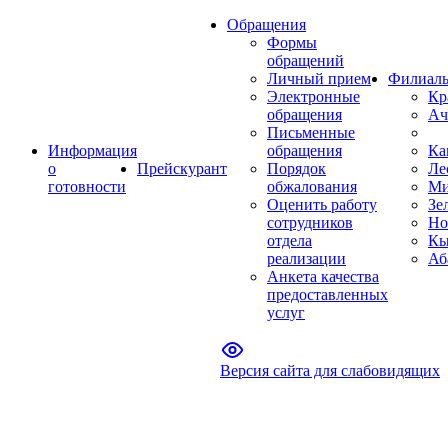
Обращения
Формы
обращений
Личный прием
Филиал
Электронные
Кр
обращения
Ач
Письменные
Информация
обращения
Ка
о
Прейскурант
Порядок
Ле
готовности
обжалования
Ми
Оценить работу
Зе
сотрудников
Но
отдела
Кы
реализации
Аб
Анкета качества
предоставленных
услуг
Версия сайта для слабовидящих