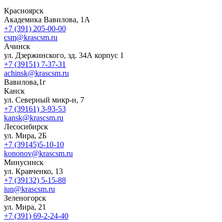
Красноярск
Академика Вавилова, 1А
+7 (391) 205-00-00
csm@krascsm.ru
Ачинск
ул. Дзержинского, зд. 34А корпус 1
+7 (39151) 7-37-31
achinsk@krascsm.ru
Вавилова,1г
Канск
ул. Северный микр-н, 7
+7 (39161) 3-93-53
kansk@krascsm.ru
Лесосибирск
ул. Мира, 2Б
+7 (39145)5-10-10
kononov@krascsm.ru
Минусинск
ул. Кравченко, 13
+7 (39132) 5-15-88
iun@krascsm.ru
Зеленогорск
ул. Мира, 21
+7 (391) 69-2-24-40