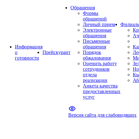
Обращения
Формы
обращений
Личный прием
Филиал
Электронные
Кр
обращения
Ач
Письменные
Информация
обращения
Ка
о
Прейскурант
Порядок
Ле
готовности
обжалования
Ми
Оценить работу
Зе
сотрудников
Но
отдела
Кы
реализации
Аб
Анкета качества
предоставленных
услуг
Версия сайта для слабовидящих