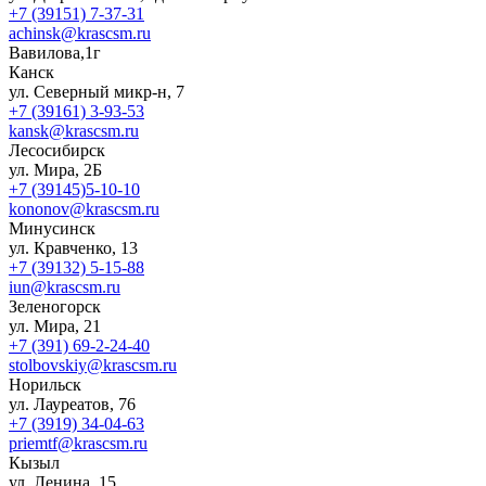
+7 (39151) 7-37-31
achinsk@krascsm.ru
Вавилова,1г
Канск
ул. Северный микр-н, 7
+7 (39161) 3-93-53
kansk@krascsm.ru
Лесосибирск
ул. Мира, 2Б
+7 (39145)5-10-10
kononov@krascsm.ru
Минусинск
ул. Кравченко, 13
+7 (39132) 5-15-88
iun@krascsm.ru
Зеленогорск
ул. Мира, 21
+7 (391) 69-2-24-40
stolbovskiy@krascsm.ru
Норильск
ул. Лауреатов, 76
+7 (3919) 34-04-63
priemtf@krascsm.ru
Кызыл
ул. Ленина, 15