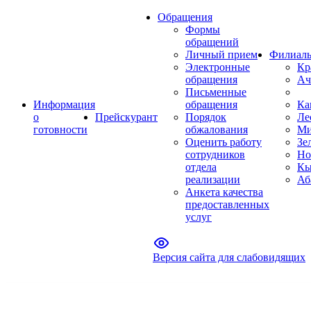
Обращения
Формы
обращений
Личный прием
Филиал
Электронные
Кр
обращения
Ач
Письменные
Информация
обращения
Ка
о
Прейскурант
Порядок
Ле
готовности
обжалования
Ми
Оценить работу
Зе
сотрудников
Но
отдела
Кы
реализации
Аб
Анкета качества
предоставленных
услуг
Версия сайта для слабовидящих