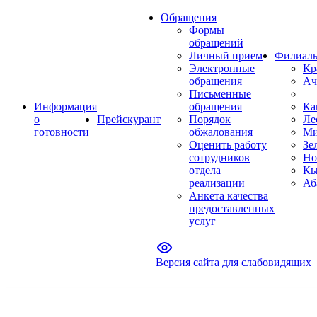
Обращения
Формы
обращений
Личный прием
Филиал
Электронные
Кр
обращения
Ач
Письменные
Информация
обращения
Ка
о
Прейскурант
Порядок
Ле
готовности
обжалования
Ми
Оценить работу
Зе
сотрудников
Но
отдела
Кы
реализации
Аб
Анкета качества
предоставленных
услуг
Версия сайта для слабовидящих