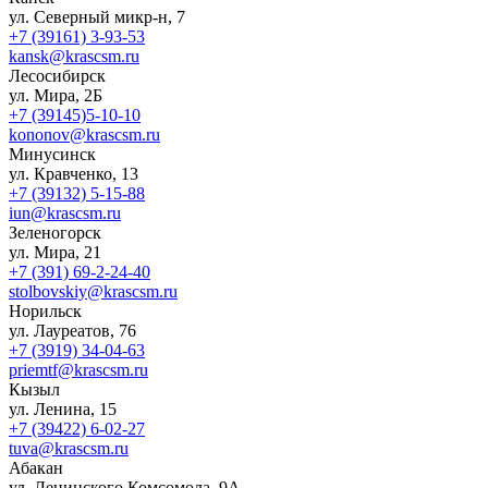
ул. Северный микр-н, 7
+7 (39161) 3-93-53
kansk@krascsm.ru
Лесосибирск
ул. Мира, 2Б
+7 (39145)5-10-10
kononov@krascsm.ru
Минусинск
ул. Кравченко, 13
+7 (39132) 5-15-88
iun@krascsm.ru
Зеленогорск
ул. Мира, 21
+7 (391) 69-2-24-40
stolbovskiy@krascsm.ru
Норильск
ул. Лауреатов, 76
+7 (3919) 34-04-63
priemtf@krascsm.ru
Кызыл
ул. Ленина, 15
+7 (39422) 6-02-27
tuva@krascsm.ru
Абакан
ул. Ленинского Комсомола, 9А