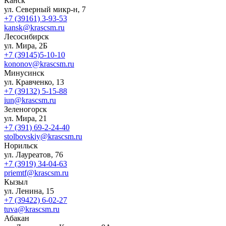
Канск
ул. Северный микр-н, 7
+7 (39161) 3-93-53
kansk@krascsm.ru
Лесосибирск
ул. Мира, 2Б
+7 (39145)5-10-10
kononov@krascsm.ru
Минусинск
ул. Кравченко, 13
+7 (39132) 5-15-88
iun@krascsm.ru
Зеленогорск
ул. Мира, 21
+7 (391) 69-2-24-40
stolbovskiy@krascsm.ru
Норильск
ул. Лауреатов, 76
+7 (3919) 34-04-63
priemtf@krascsm.ru
Кызыл
ул. Ленина, 15
+7 (39422) 6-02-27
tuva@krascsm.ru
Абакан