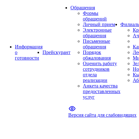
Обращения
Формы
обращений
Личный прием
Филиал
Электронные
Кр
обращения
Ач
Письменные
Информация
обращения
Ка
о
Прейскурант
Порядок
Ле
готовности
обжалования
Ми
Оценить работу
Зе
сотрудников
Но
отдела
Кы
реализации
Аб
Анкета качества
предоставленных
услуг
Версия сайта для слабовидящих