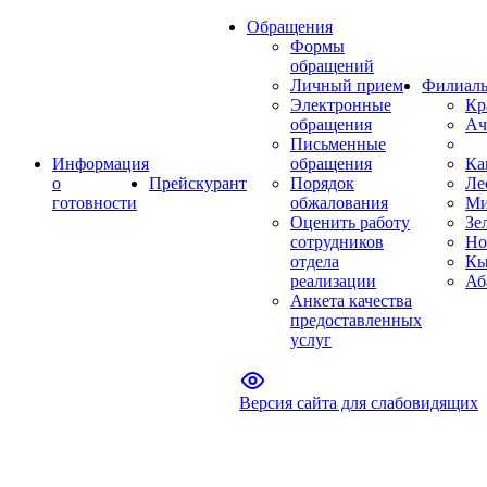
Обращения
Формы
обращений
Личный прием
Филиал
Электронные
Кр
обращения
Ач
Письменные
Информация
обращения
Ка
о
Прейскурант
Порядок
Ле
готовности
обжалования
Ми
Оценить работу
Зе
сотрудников
Но
отдела
Кы
реализации
Аб
Анкета качества
предоставленных
услуг
Версия сайта для слабовидящих