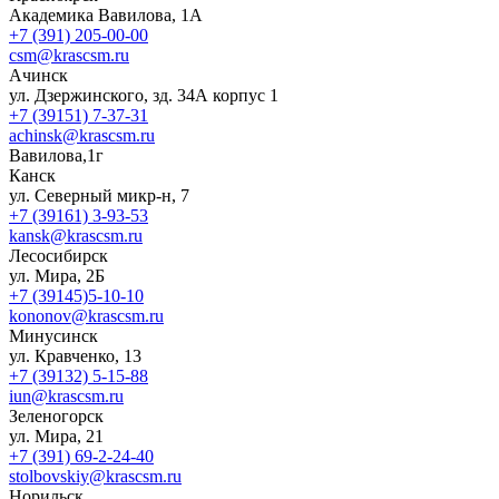
Академика Вавилова, 1А
+7 (391) 205-00-00
csm@krascsm.ru
Ачинск
ул. Дзержинского, зд. 34А корпус 1
+7 (39151) 7-37-31
achinsk@krascsm.ru
Вавилова,1г
Канск
ул. Северный микр-н, 7
+7 (39161) 3-93-53
kansk@krascsm.ru
Лесосибирск
ул. Мира, 2Б
+7 (39145)5-10-10
kononov@krascsm.ru
Минусинск
ул. Кравченко, 13
+7 (39132) 5-15-88
iun@krascsm.ru
Зеленогорск
ул. Мира, 21
+7 (391) 69-2-24-40
stolbovskiy@krascsm.ru
Норильск