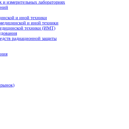
х и измерительных лабораториях
ений
цинской и иной техники
 медицинской и иной техники
 медицинской техники (ИМТ)
удования
редств радиационной защиты
ания
 рынок)