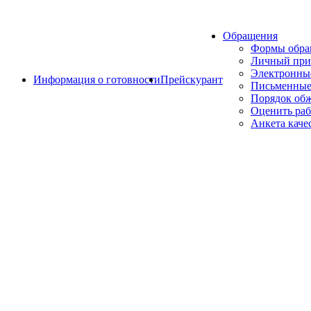
Обращения
Формы обр
Личный при
Электронны
Информация о готовности
Прейскурант
Письменные
Порядок об
Оценить раб
Анкета каче