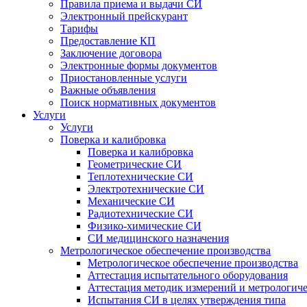
Правила приема и выдачи СИ
Электронный прейскурант
Тарифы
Предоставление КП
Заключение договора
Электронные формы документов
Приостановленные услуги
Важные объявления
Поиск нормативных документов
Услуги
Услуги
Поверка и калибровка
Поверка и калибровка
Геометрические СИ
Теплотехнические СИ
Электротехнические СИ
Механические СИ
Радиотехнические СИ
Физико-химические СИ
СИ медицинского назначения
Метрологическое обеспечение производства
Метрологическое обеспечение производства
Аттестация испытательного оборудования
Аттестация методик измерений и метрологиче
Испытания СИ в целях утверждения типа