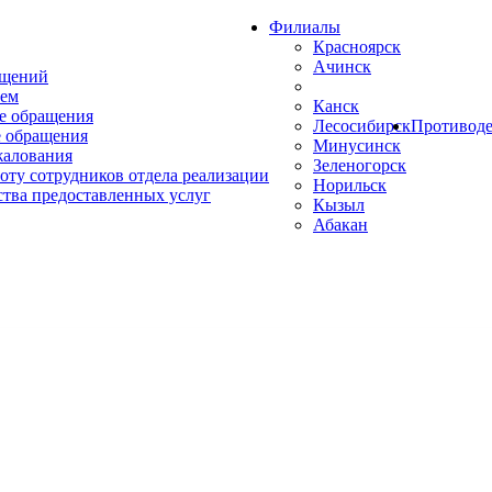
Филиалы
Красноярск
Ачинск
ащений
ем
Канск
е обращения
Лесосибирск
Противоде
 обращения
Минусинск
жалования
Зеленогорск
оту сотрудников отдела реализации
Норильск
ства предоставленных услуг
Кызыл
Абакан