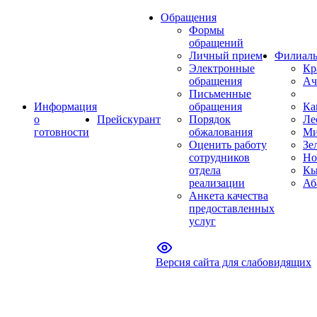
Обращения
Формы
обращений
Личный прием
Филиал
Электронные
Кр
обращения
Ач
Письменные
Информация
обращения
Ка
о
Прейскурант
Порядок
Ле
готовности
обжалования
Ми
Оценить работу
Зе
сотрудников
Но
отдела
Кы
реализации
Аб
Анкета качества
предоставленных
услуг
Версия сайта для слабовидящих