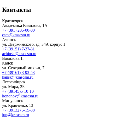
Контакты
Красноярск
Академика Вавилова, 1А
+7 (391) 205-00-00
csm@krascsm.ru
Ачинск
ул. Дзержинского, зд. 34А корпус 1
+7 (39151) 7-37-31
achinsk@krascsm.ru
Вавилова,1г
Канск
ул. Северный микр-н, 7
+7 (39161) 3-93-53
kansk@krascsm.ru
Лесосибирск
ул. Мира, 2Б
+7 (39145)5-10-10
kononov@krascsm.ru
Минусинск
ул. Кравченко, 13
+7 (39132) 5-15-88
iun@krascsm.ru