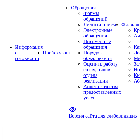
Обращения
Формы
обращений
Личный прием
Филиал
Электронные
Кр
обращения
Ач
Письменные
Информация
обращения
Ка
о
Прейскурант
Порядок
Ле
готовности
обжалования
Ми
Оценить работу
Зе
сотрудников
Но
отдела
Кы
реализации
Аб
Анкета качества
предоставленных
услуг
Версия сайта для слабовидящих