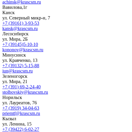
achinsk@krascsm.ru
Вавилова,1г
Канск
ул. Северный микр-н, 7
+7 (39161) 3-93-53
kansk@krascsm.ru
Лесосибирск
ул. Мира, 2Б
+7 (39145)5-10-10
kononov@krascsm.ru
Минусинск
ул. Кравченко, 13
+7 (39132) 5-15-88
iun@krascsm.ru
Зеленогорск
ул. Мира, 21
+7 (391) 69-2-24-40
stolbovskiy@krascsm.ru
Норильск
ул. Лауреатов, 76
+7 (3919) 34-04-63
priemtf@krascsm.ru
Кызыл
ул. Ленина, 15
+7 (39422) 6-02-27