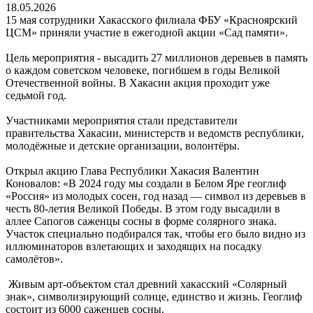
18.05.2026
15 мая сотрудники Хакасского филиала ФБУ «Красноярский
ЦСМ» приняли участие в ежегодной акции «Сад памяти».
Цель мероприятия - высадить 27 миллионов деревьев в память
о каждом советском человеке, погибшем в годы Великой
Отечественной войны. В Хакасии акция проходит уже
седьмой год.
Участниками мероприятия стали представители
правительства Хакасии, министерств и ведомств республики,
молодёжные и детские организации, волонтёры.
Открыл акцию Глава Республики Хакасия Валентин
Коновалов: «В 2024 году мы создали в Белом Яре геоглиф
«Россия» из молодых сосен, год назад — символ из деревьев в
честь 80-летия Великой Победы. В этом году высадили в
аллее Сапогов саженцы сосны в форме солярного знака.
Участок специально подбирался так, чтобы его было видно из
иллюминаторов взлетающих и заходящих на посадку
самолётов».
Живым арт-объектом стал древний хакасский «Солярный
знак», символизирующий солнце, единство и жизнь. Геоглиф
состоит из 6000 саженцев сосны.