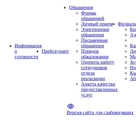
Обращения
Формы
обращений
Личный прием
Филиал
Электронные
Кр
обращения
Ач
Письменные
Информация
обращения
Ка
о
Прейскурант
Порядок
Ле
готовности
обжалования
Ми
Оценить работу
Зе
сотрудников
Но
отдела
Кы
реализации
Аб
Анкета качества
предоставленных
услуг
Версия сайта для слабовидящих