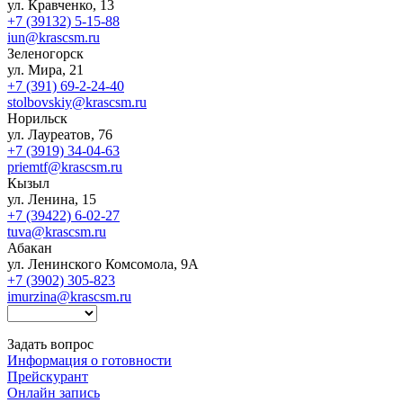
ул. Кравченко, 13
+7 (39132) 5-15-88
iun@krascsm.ru
Зеленогорск
ул. Мира, 21
+7 (391) 69-2-24-40
stolbovskiy@krascsm.ru
Норильск
ул. Лауреатов, 76
+7 (3919) 34-04-63
priemtf@krascsm.ru
Кызыл
ул. Ленина, 15
+7 (39422) 6-02-27
tuva@krascsm.ru
Абакан
ул. Ленинского Комсомола, 9А
+7 (3902) 305-823
imurzina@krascsm.ru
Задать вопрос
Информация о готовности
Прейскурант
Онлайн запись