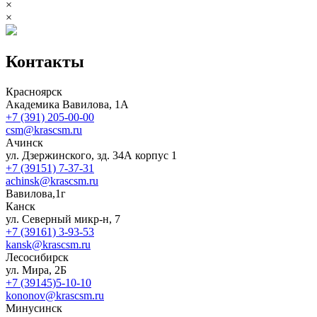
×
×
Контакты
Красноярск
Академика Вавилова, 1А
+7 (391) 205-00-00
csm@krascsm.ru
Ачинск
ул. Дзержинского, зд. 34А корпус 1
+7 (39151) 7-37-31
achinsk@krascsm.ru
Вавилова,1г
Канск
ул. Северный микр-н, 7
+7 (39161) 3-93-53
kansk@krascsm.ru
Лесосибирск
ул. Мира, 2Б
+7 (39145)5-10-10
kononov@krascsm.ru
Минусинск