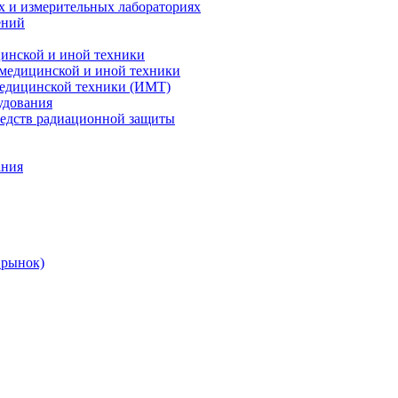
х и измерительных лабораториях
ений
цинской и иной техники
 медицинской и иной техники
 медицинской техники (ИМТ)
удования
редств радиационной защиты
ания
 рынок)