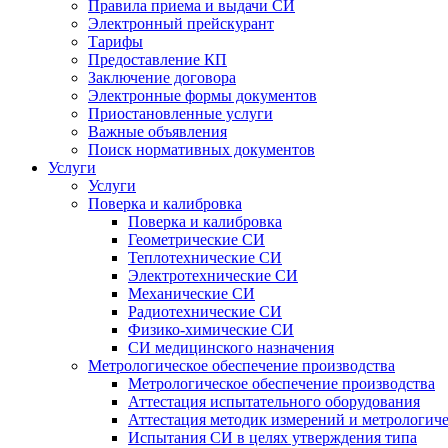
Правила приема и выдачи СИ
Электронный прейскурант
Тарифы
Предоставление КП
Заключение договора
Электронные формы документов
Приостановленные услуги
Важные объявления
Поиск нормативных документов
Услуги
Услуги
Поверка и калибровка
Поверка и калибровка
Геометрические СИ
Теплотехнические СИ
Электротехнические СИ
Механические СИ
Радиотехнические СИ
Физико-химические СИ
СИ медицинского назначения
Метрологическое обеспечение производства
Метрологическое обеспечение производства
Аттестация испытательного оборудования
Аттестация методик измерений и метрологиче
Испытания СИ в целях утверждения типа