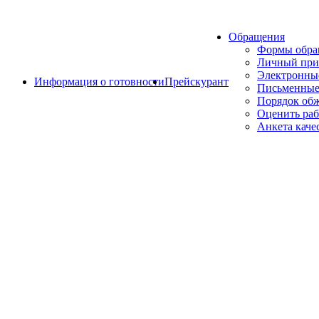
Обращения
Формы обр
Личный при
Электронны
Информация о готовности
Прейскурант
Письменные
Порядок об
Оценить раб
Анкета каче