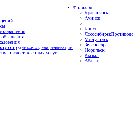
Филиалы
Красноярск
Ачинск
ащений
ем
Канск
е обращения
Лесосибирск
Противоде
 обращения
Минусинск
жалования
Зеленогорск
оту сотрудников отдела реализации
Норильск
ства предоставленных услуг
Кызыл
Абакан