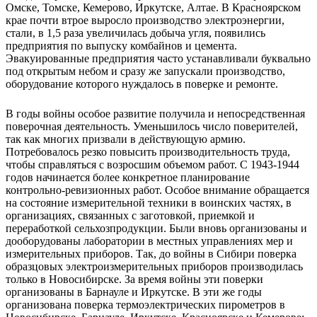
Омске, Томске, Кемерово, Иркутске, Алтае. В Красноярском
крае почти втрое выросло производство электроэнергии,
стали, в 1,5 раза увеличилась добыча угля, появились
предприятия по выпуску комбайнов и цемента.
Эвакуированные предприятия часто устанавливали буквально
под открытым небом и сразу же запускали производство,
оборудование которого нуждалось в поверке и ремонте.
В годы войны особое развитие получила и непосредственная
поверочная деятельность. Уменьшилось число поверителей,
так как многих призвали в действующую армию.
Потребовалось резко повысить производительность труда,
чтобы справляться с возросшим объемом работ. С 1943-1944
годов начинается более конкретное планирование
контрольно-ревизионных работ. Особое внимание обращается
на состояние измерительной техники в воинских частях, в
организациях, связанных с заготовкой, приемкой и
переработкой сельхозпродукции. Были вновь организованы и
дооборудованы лаборатории в местных управлениях мер и
измерительных приборов. Так, до войны в Сибири поверка
образцовых электроизмерительных приборов производилась
только в Новосибирске. За время войны эти поверки
организованы в Барнауле и Иркутске. В эти же годы
организована поверка термоэлектрических пирометров в