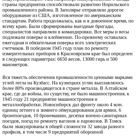
страны предприятия способствовали развитию Норильского
промышленного района. В Заполярье отправляли дорогое
оборудование из США, изготовленное по американским
стандартам. Работа продолжалась, как и в довоенное время, по
всему краю. Были сформированы выездные бригады,
специалистов направляли в командировки. Все меры и весы
подлежали поверке и клеймению. По-прежнему оставалась
ежегодная и обязательная поверка всех электрических
счетчиков. В победном 1945 году план по ремонту
измерительных приборов в Красноярском крае был определен
в следующих параметрах: 6650 весов, 13000 гирь и 500
манометров.
Вся тяжесть обеспечения промышленности ценными марками
углей легла на Кузбасс. На кузнецких углях выплавлялось
более 80% производящегося в стране металла. В Алтайском
крае, где до войны, по существу, не было машиностроения, к
1945 году 21 предприятие машиностроения и
металлообработки. Новосибирск дал фронту около 4 млн.
единиц летнего и зимнего обмундирования для армии, 6
бронепоездов, 10 бронемашин, десятки военно-санитарных
поездов, поезд по ремонту вагонов и паровозов. В Томск
были эвакуированы в общей сложности 32 завода разного
профиля, в том числе 9 предприятий оборонной