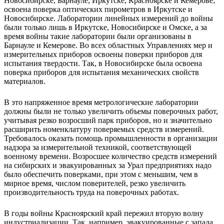
Новосибирске, Барнауле, Иркутске, Красноярске и Кемерове;
освоена поверка оптических пирометров в Иркутске и
Новосибирске. Лаборатории линейных измерений до войны
были только лишь в Иркутске, Новосибирске и Омске, а за
время войны такие лаборатории были организованы в
Барнауле и Кемерове. Во всех областных Управлениях мер и
измерительных приборов освоены поверки приборов для
испытания твердости. Так, в Новосибирске была освоена
поверка приборов для испытания механических свойств
материалов.
В это напряженное время метрологические лаборатории
должны были не только увеличить объемы поверочных работ,
учитывая резко возросший парк приборов, но и значительно
расширить номенклатуру поверяемых средств измерений.
Требовалось оказать помощь промышленности в организации
надзора за измерительной техникой, соответствующей
военному времени. Возросшее количество средств измерений
на сибирских и эвакуированных за Урал предприятиях надо
было обеспечить поверками, при этом с меньшим, чем в
мирное время, числом поверителей, резко увеличить
производительность труда на поверочных работах.
В годы войны Красноярский край пережил вторую волну
индустриализации. Так, например, эвакуированные с запада