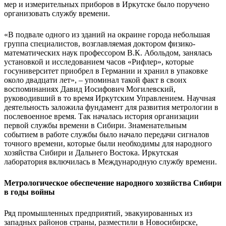
мер и измерительных приборов в Иркутске было поручено
организовать службу времени.
«В подвале одного из зданий на окраине города небольшая
группа специалистов, возглавляемая доктором физико-
математических наук профессором В.К. Абольдом, занялась
установкой и исследованием часов «Рифлер», которые
госуниверситет приобрел в Германии и хранил в упаковке
около двадцати лет», – упоминал такой факт в своих
воспоминаниях Давид Иосифович Могилевский,
руководивший в то время Иркутским Управлением. Научная
деятельность заложила фундамент для развития метрологии в
послевоенное время. Так началась история организации
первой службы времени в Сибири. Знаменательным
событием в работе службы было начало передачи сигналов
точного времени, которые были необходимы для народного
хозяйства Сибири и Дальнего Востока. Иркутская
лаборатория включилась в Международную службу времени.
Метрологическое обеспечение народного хозяйства Сибири
в годы войны
Ряд промышленных предприятий, эвакуированных из
западных районов страны, разместили в Новосибирске,