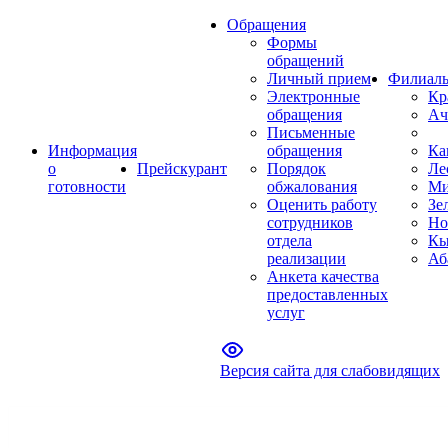
Обращения
Формы
обращений
Личный прием
Филиал
Электронные
Кр
обращения
Ач
Письменные
Информация
обращения
Ка
о
Прейскурант
Порядок
Ле
готовности
обжалования
Ми
Оценить работу
Зе
сотрудников
Но
отдела
Кы
реализации
Аб
Анкета качества
предоставленных
услуг
Версия сайта для слабовидящих