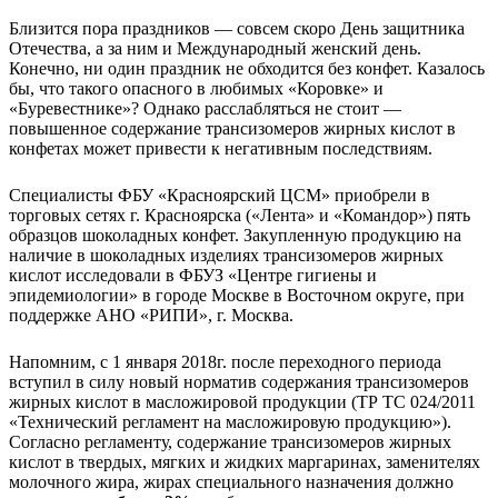
Близится пора праздников — совсем скоро День защитника
Отечества, а за ним и Международный женский день.
Конечно, ни один праздник не обходится без конфет. Казалось
бы, что такого опасного в любимых «Коровке» и
«Буревестнике»? Однако расслабляться не стоит —
повышенное содержание трансизомеров жирных кислот в
конфетах может привести к негативным последствиям.
Специалисты ФБУ «Красноярский ЦСМ» приобрели в
торговых сетях г. Красноярска («Лента» и «Командор») пять
образцов шоколадных конфет. Закупленную продукцию на
наличие в шоколадных изделиях трансизомеров жирных
кислот исследовали в ФБУЗ «Центре гигиены и
эпидемиологии» в городе Москве в Восточном округе, при
поддержке АНО «РИПИ», г. Москва.
Напомним, с 1 января 2018г. после переходного периода
вступил в силу новый норматив содержания трансизомеров
жирных кислот в масложировой продукции (ТР ТС 024/2011
«Технический регламент на масложировую продукцию»).
Согласно регламенту, содержание трансизомеров жирных
кислот в твердых, мягких и жидких маргаринах, заменителях
молочного жира, жирах специального назначения должно