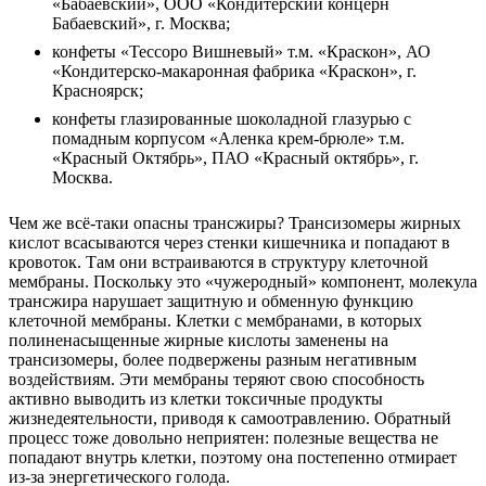
«Бабаевский», ООО «Кондитерский концерн
Бабаевский», г. Москва;
конфеты «Тессоро Вишневый» т.м. «Краскон», АО
«Кондитерско-макаронная фабрика «Краскон», г.
Красноярск;
конфеты глазированные шоколадной глазурью с
помадным корпусом «Аленка крем-брюле» т.м.
«Красный Октябрь», ПАО «Красный октябрь», г.
Москва.
Чем же всё-таки опасны трансжиры? Трансизомеры жирных
кислот всасываются через стенки кишечника и попадают в
кровоток. Там они встраиваются в структуру клеточной
мембраны. Поскольку это «чужеродный» компонент, молекула
трансжира нарушает защитную и обменную функцию
клеточной мембраны. Клетки с мембранами, в которых
полиненасыщенные жирные кислоты заменены на
трансизомеры, более подвержены разным негативным
воздействиям. Эти мембраны теряют свою способность
активно выводить из клетки токсичные продукты
жизнедеятельности, приводя к самоотравлению. Обратный
процесс тоже довольно неприятен: полезные вещества не
попадают внутрь клетки, поэтому она постепенно отмирает
из-за энергетического голода.