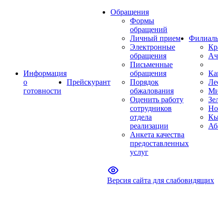
Обращения
Формы
обращений
Личный прием
Филиал
Электронные
Кр
обращения
Ач
Письменные
Информация
обращения
Ка
о
Прейскурант
Порядок
Ле
готовности
обжалования
Ми
Оценить работу
Зе
сотрудников
Но
отдела
Кы
реализации
Аб
Анкета качества
предоставленных
услуг
Версия сайта для слабовидящих