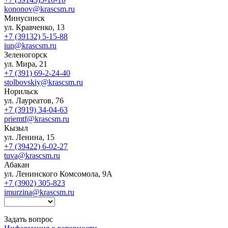
kononov@krascsm.ru
Минусинск
ул. Кравченко, 13
+7 (39132) 5-15-88
iun@krascsm.ru
Зеленогорск
ул. Мира, 21
+7 (391) 69-2-24-40
stolbovskiy@krascsm.ru
Норильск
ул. Лауреатов, 76
+7 (3919) 34-04-63
priemtf@krascsm.ru
Кызыл
ул. Ленина, 15
+7 (39422) 6-02-27
tuva@krascsm.ru
Абакан
ул. Ленинского Комсомола, 9А
+7 (3902) 305-823
imurzina@krascsm.ru
Задать вопрос