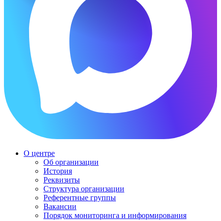
О центре
Об организации
История
Реквизиты
Структура организации
Референтные группы
Вакансии
Порядок мониторинга и информирования