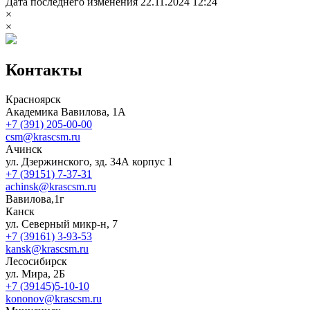
Дата последнего изменения 22.11.2024 12:24
×
×
Контакты
Красноярск
Академика Вавилова, 1А
+7 (391) 205-00-00
csm@krascsm.ru
Ачинск
ул. Дзержинского, зд. 34А корпус 1
+7 (39151) 7-37-31
achinsk@krascsm.ru
Вавилова,1г
Канск
ул. Северный микр-н, 7
+7 (39161) 3-93-53
kansk@krascsm.ru
Лесосибирск
ул. Мира, 2Б
+7 (39145)5-10-10
kononov@krascsm.ru