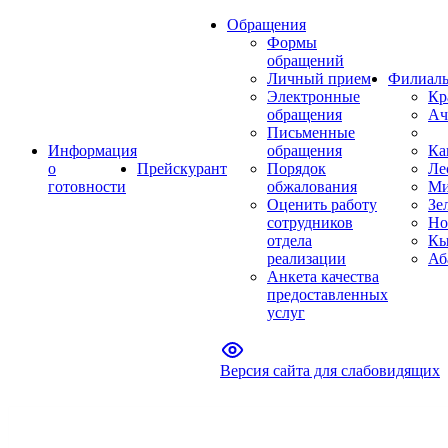
Обращения
Формы
обращений
Личный прием
Филиал
Электронные
Кр
обращения
Ач
Письменные
Информация
обращения
Ка
о
Прейскурант
Порядок
Ле
готовности
обжалования
Ми
Оценить работу
Зе
сотрудников
Но
отдела
Кы
реализации
Аб
Анкета качества
предоставленных
услуг
Версия сайта для слабовидящих