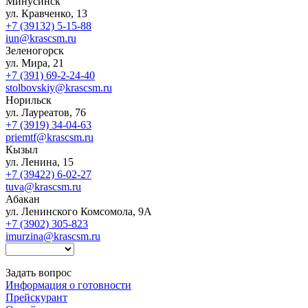
Минусинск
ул. Кравченко, 13
+7 (39132) 5-15-88
iun@krascsm.ru
Зеленогорск
ул. Мира, 21
+7 (391) 69-2-24-40
stolbovskiy@krascsm.ru
Норильск
ул. Лауреатов, 76
+7 (3919) 34-04-63
priemtf@krascsm.ru
Кызыл
ул. Ленина, 15
+7 (39422) 6-02-27
tuva@krascsm.ru
Абакан
ул. Ленинского Комсомола, 9А
+7 (3902) 305-823
imurzina@krascsm.ru
Задать вопрос
Информация о готовности
Прейскурант