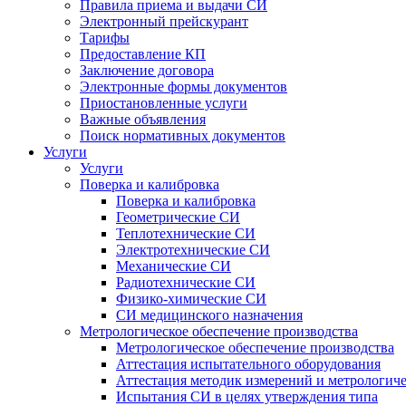
Правила приема и выдачи СИ
Электронный прейскурант
Тарифы
Предоставление КП
Заключение договора
Электронные формы документов
Приостановленные услуги
Важные объявления
Поиск нормативных документов
Услуги
Услуги
Поверка и калибровка
Поверка и калибровка
Геометрические СИ
Теплотехнические СИ
Электротехнические СИ
Механические СИ
Радиотехнические СИ
Физико-химические СИ
СИ медицинского назначения
Метрологическое обеспечение производства
Метрологическое обеспечение производства
Аттестация испытательного оборудования
Аттестация методик измерений и метрологиче
Испытания СИ в целях утверждения типа