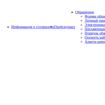
Обращения
Формы обр
Личный при
Электронны
Информация о готовности
Прейскурант
Письменные
Порядок об
Оценить раб
Анкета каче