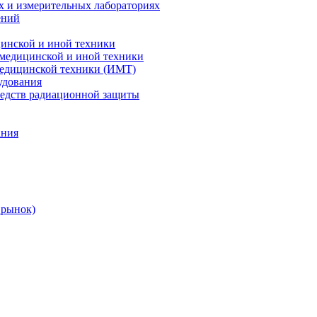
х и измерительных лабораториях
ений
цинской и иной техники
 медицинской и иной техники
 медицинской техники (ИМТ)
удования
редств радиационной защиты
ания
 рынок)