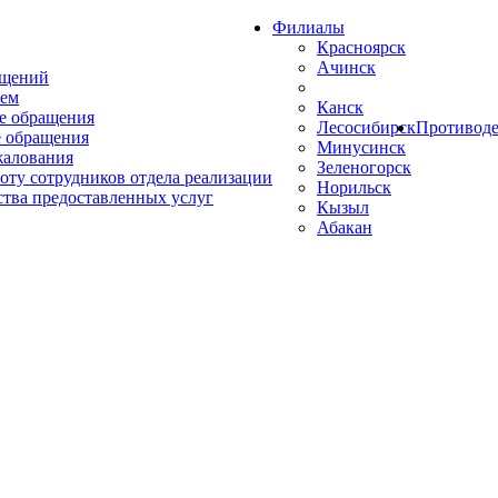
Филиалы
Красноярск
Ачинск
ащений
ем
Канск
е обращения
Лесосибирск
Противоде
 обращения
Минусинск
жалования
Зеленогорск
оту сотрудников отдела реализации
Норильск
ства предоставленных услуг
Кызыл
Абакан