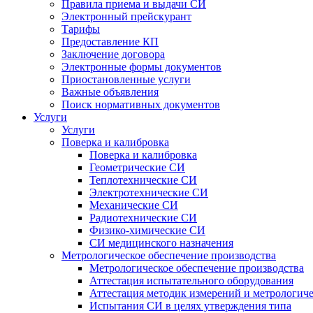
Правила приема и выдачи СИ
Электронный прейскурант
Тарифы
Предоставление КП
Заключение договора
Электронные формы документов
Приостановленные услуги
Важные объявления
Поиск нормативных документов
Услуги
Услуги
Поверка и калибровка
Поверка и калибровка
Геометрические СИ
Теплотехнические СИ
Электротехнические СИ
Механические СИ
Радиотехнические СИ
Физико-химические СИ
СИ медицинского назначения
Метрологическое обеспечение производства
Метрологическое обеспечение производства
Аттестация испытательного оборудования
Аттестация методик измерений и метрологиче
Испытания СИ в целях утверждения типа