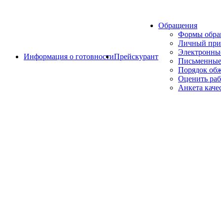
Обращения
Формы обр
Личный при
Электронны
Информация о готовности
Прейскурант
Письменные
Порядок об
Оценить раб
Анкета каче