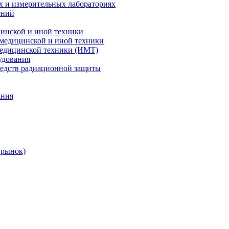
х и измерительных лабораториях
ений
цинской и иной техники
 медицинской и иной техники
 медицинской техники (ИМТ)
удования
редств радиационной защиты
ания
 рынок)