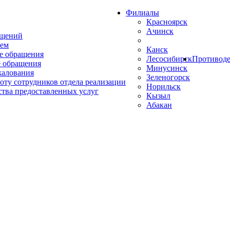
Филиалы
Красноярск
Ачинск
ащений
ем
Канск
е обращения
Лесосибирск
Противоде
 обращения
Минусинск
жалования
Зеленогорск
оту сотрудников отдела реализации
Норильск
ства предоставленных услуг
Кызыл
Абакан