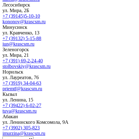
Лесосибирск
ул. Мира, 2Б
+7 (39145)5-10-10
kononov@krascsm.ru
Минусинск
ул. Кравченко, 13
+7 (39132) 5-15-88
iun@krascsm.ru
Зеленогорск
ул. Мира, 21
+7 (391) 69-2-24-40
stolbovskiy@krascsm.ru
Норильск
ул. Лауреатов, 76
+7 (3919) 34-04-63
priemtf@krascsm.ru
Кызыл
ул. Ленина, 15
+7 (39422) 6-02-27
tuva@krascsm.ru
Абакан
ул. Ленинского Комсомола, 9А
+7 (3902) 305-823
imurzina@krascsm.ru