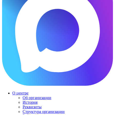
О центре
Об организации
История
Реквизиты
Структура организации