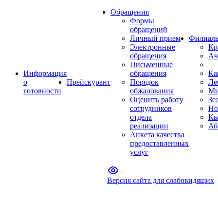
Обращения
Формы
обращений
Личный прием
Филиал
Электронные
Кр
обращения
Ач
Письменные
Информация
обращения
Ка
о
Прейскурант
Порядок
Ле
готовности
обжалования
Ми
Оценить работу
Зе
сотрудников
Но
отдела
Кы
реализации
Аб
Анкета качества
предоставленных
услуг
Версия сайта для слабовидящих