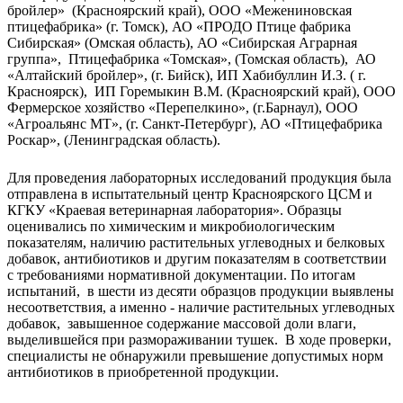
бройлер» (Красноярский край), ООО «Межениновская
птицефабрика» (г. Томск), АО «ПРОДО Птице фабрика
Сибирская» (Омская область), АО «Сибирская Аграрная
группа», Птицефабрика «Томская», (Томская область), АО
«Алтайский бройлер», (г. Бийск), ИП Хабибуллин И.З. ( г.
Красноярск), ИП Горемыкин В.М. (Красноярский край), ООО
Фермерское хозяйство «Перепелкино», (г.Барнаул), ООО
«Агроальянс МТ», (г. Санкт-Петербург), АО «Птицефабрика
Роскар», (Ленинградская область).
Для проведения лабораторных исследований продукция была
отправлена в испытательный центр Красноярского ЦСМ и
КГКУ «Краевая ветеринарная лаборатория». Образцы
оценивались по химическим и микробиологическим
показателям, наличию растительных углеводных и белковых
добавок, антибиотиков и другим показателям в соответствии
с требованиями нормативной документации. По итогам
испытаний, в шести из десяти образцов продукции выявлены
несоответствия, а именно - наличие растительных углеводных
добавок, завышенное содержание массовой доли влаги,
выделившейся при размораживании тушек. В ходе проверки,
специалисты не обнаружили превышение допустимых норм
антибиотиков в приобретенной продукции.