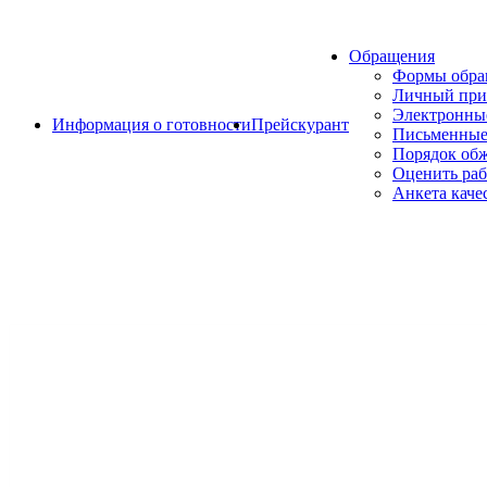
Обращения
Формы обр
Личный при
Электронны
Информация о готовности
Прейскурант
Письменные
Порядок об
Оценить раб
Анкета каче