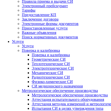
Правила приема и выдачи СИ
Электронный прейскурант
Тарифы
Предоставление КП
Заключение договора
Электронные формы документов
Приостановленные услуги
Важные объявления
Поиск нормативных документов
Услуги
Услуги
Поверка и калибровка
Поверка и калибровка
Геометрические СИ
Теплотехнические СИ
Электротехнические СИ
Механические СИ
Радиотехнические СИ
Физико-химические СИ
СИ медицинского назначения
Метрологическое обеспечение производства
Метрологическое обеспечение производства
Аттестация испытательного оборудования
Аттестация методик измерений и метрологиче
Испытания СИ в целях утверждения типа