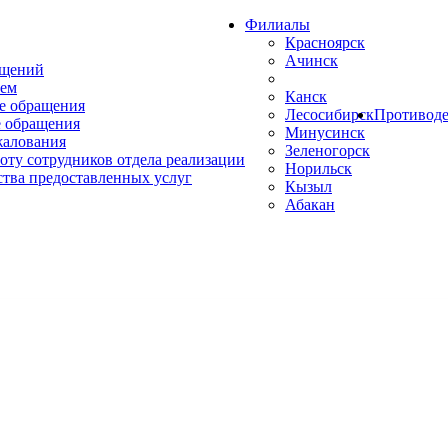
Филиалы
Красноярск
Ачинск
ащений
ем
Канск
е обращения
Лесосибирск
Противоде
 обращения
Минусинск
жалования
Зеленогорск
оту сотрудников отдела реализации
Норильск
ства предоставленных услуг
Кызыл
Абакан