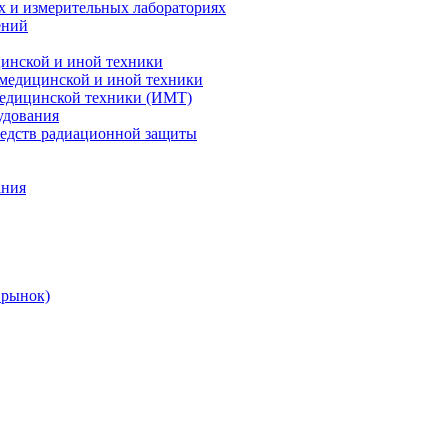
х и измерительных лабораториях
ений
цинской и иной техники
 медицинской и иной техники
 медицинской техники (ИМТ)
удования
редств радиационной защиты
ания
 рынок)