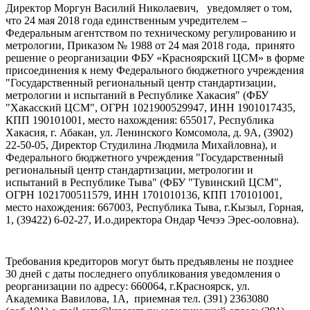
Директор Моргун Василий Николаевич, уведомляет о том,
что 24 мая 2018 года единственным учредителем –
Федеральным агентством по техническому регулированию и
метрологии, Приказом № 1988 от 24 мая 2018 года, принято
решение о реорганизации ФБУ «Красноярский ЦСМ» в форме
присоединения к нему Федерального бюджетного учреждения
"Государственный региональный центр стандартизации,
метрологии и испытаний в Республике Хакасия" (ФБУ
"Хакасский ЦСМ", ОГРН 1021900529947, ИНН 1901017435,
КПП 190101001, место нахождения: 655017, Республика
Хакасия, г. Абакан, ул. Ленинского Комсомола, д. 9А, (3902)
22-50-05, Директор Студилина Людмила Михайловна), и
Федерального бюджетного учреждения "Государственный
региональный центр стандартизации, метрологии и
испытаний в Республике Тыва" (ФБУ "Тувинский ЦСМ",
ОГРН 1021700511579, ИНН 1701010136, КПП 170101001,
место нахождения: 667003, Республика Тыва, г.Кызыл, Горная,
1, (39422) 6-02-27, И.о.директора Ондар Чечээ Эрес-ооловна).
Требования кредиторов могут быть предъявлены не позднее
30 дней с даты последнего опубликования уведомления о
реорганизации по адресу: 660064, г.Красноярск, ул.
Академика Вавилова, 1А, приемная тел. (391) 2363080