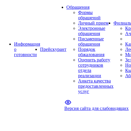
Обращения
Формы
обращений
Личный прием
Филиал
Электронные
Кр
обращения
Ач
Письменные
Информация
обращения
Ка
о
Прейскурант
Порядок
Ле
готовности
обжалования
Ми
Оценить работу
Зе
сотрудников
Но
отдела
Кы
реализации
Аб
Анкета качества
предоставленных
услуг
Версия сайта для слабовидящих