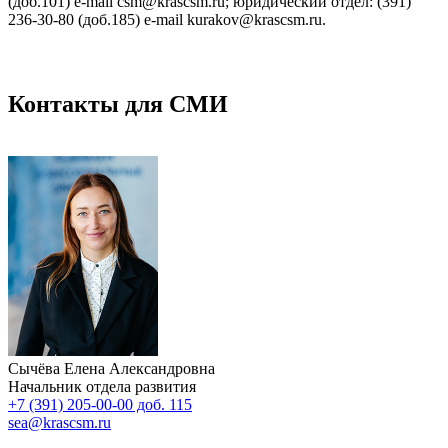
(доб.101) e-mail csm@krascsm.ru; юридический отдел: (391)
236-30-80 (доб.185) e-mail kurakov@krascsm.ru.
Контакты для СМИ
Сычёва Елена Александровна
Начальник отдела развития
+7 (391) 205-00-00 доб. 115
sea@krascsm.ru