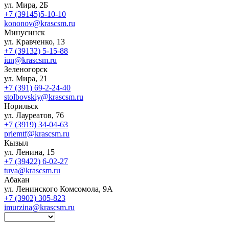
ул. Мира, 2Б
+7 (39145)5-10-10
kononov@krascsm.ru
Минусинск
ул. Кравченко, 13
+7 (39132) 5-15-88
iun@krascsm.ru
Зеленогорск
ул. Мира, 21
+7 (391) 69-2-24-40
stolbovskiy@krascsm.ru
Норильск
ул. Лауреатов, 76
+7 (3919) 34-04-63
priemtf@krascsm.ru
Кызыл
ул. Ленина, 15
+7 (39422) 6-02-27
tuva@krascsm.ru
Абакан
ул. Ленинского Комсомола, 9А
+7 (3902) 305-823
imurzina@krascsm.ru