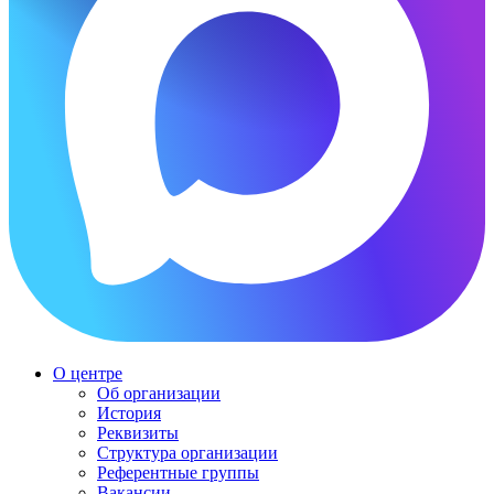
О центре
Об организации
История
Реквизиты
Структура организации
Референтные группы
Вакансии