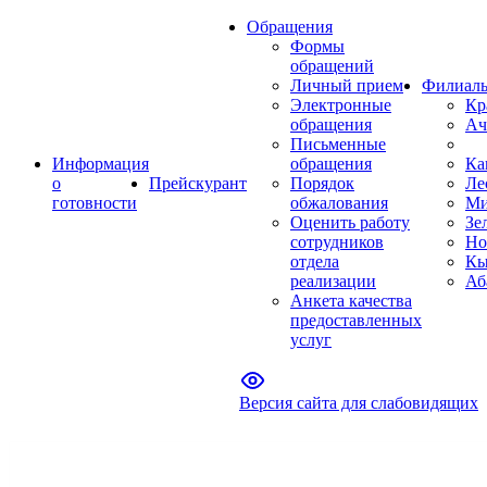
Обращения
Формы
обращений
Личный прием
Филиал
Электронные
Кр
обращения
Ач
Письменные
Информация
обращения
Ка
о
Прейскурант
Порядок
Ле
готовности
обжалования
Ми
Оценить работу
Зе
сотрудников
Но
отдела
Кы
реализации
Аб
Анкета качества
предоставленных
услуг
Версия сайта для слабовидящих