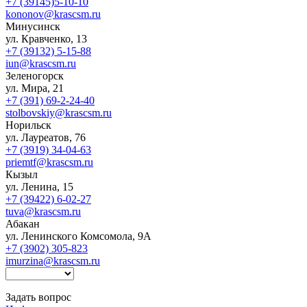
+7 (39145)5-10-10
kononov@krascsm.ru
Минусинск
ул. Кравченко, 13
+7 (39132) 5-15-88
iun@krascsm.ru
Зеленогорск
ул. Мира, 21
+7 (391) 69-2-24-40
stolbovskiy@krascsm.ru
Норильск
ул. Лауреатов, 76
+7 (3919) 34-04-63
priemtf@krascsm.ru
Кызыл
ул. Ленина, 15
+7 (39422) 6-02-27
tuva@krascsm.ru
Абакан
ул. Ленинского Комсомола, 9А
+7 (3902) 305-823
imurzina@krascsm.ru
Задать вопрос