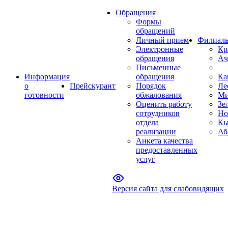
Обращения
Формы
обращений
Личный прием
Филиал
Электронные
Кр
обращения
Ач
Письменные
Информация
обращения
Ка
о
Прейскурант
Порядок
Ле
готовности
обжалования
Ми
Оценить работу
Зе
сотрудников
Но
отдела
Кы
реализации
Аб
Анкета качества
предоставленных
услуг
Версия сайта для слабовидящих