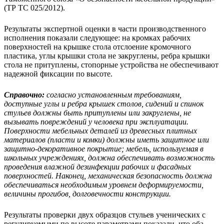
(ТР ТС 025/2012).
Результаты экспертной оценки в части производственного
исполнения показали следующее: на кромках рабочих
поверхностей на крышке стола отслоение кромочного
пластика, углы крышки стола не закруглены, ребра крышки
стола не притуплены, стопорные устройства не обеспечивают
надежной фиксации по высоте.
Справочно:
согласно установленным требованиям,
доступные углы и ребра крышек столов, сидений и спинок
стульев должны быть притуплены или закруглены, не
вызывать повреждений у человека при эксплуатации.
Поверхности мебельных деталей из древесных плитных
материалов (пласти и комки) должны иметь защитное или
защитно-декоративное покрытие; мебель, используемая в
школьных учреждениях, должна обеспечивать возможность
проведения влажной дезинфекции рабочих и фасадных
поверхностей. Наконец, механическая безопасность должна
обеспечиваться необходимым уровнем деформируемости,
величины прогибов, долговечности конструкции.
Результаты проверки двух образцов стульев ученических с
регулируемыми по высоте параметрами показали, что оба