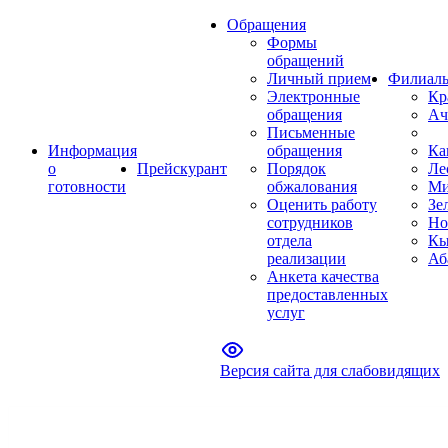
Обращения
Формы
обращений
Личный прием
Филиал
Электронные
Кр
обращения
Ач
Письменные
Информация
обращения
Ка
о
Прейскурант
Порядок
Ле
готовности
обжалования
Ми
Оценить работу
Зе
сотрудников
Но
отдела
Кы
реализации
Аб
Анкета качества
предоставленных
услуг
Версия сайта для слабовидящих