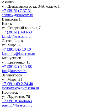
Ачинск
ул. Дзержинского, зд. 34А корпус 1
+7 (39151) 7-37-31
achinsk@krascsm.ru
Вавилова,1г
Канск
ул. Северный микр-н, 7
+7 (39161) 3-93-53
kansk@krascsm.ru
Лесосибирск
ул. Мира, 2Б
+7 (39145)5-10-10
kononov@krascsm.ru
Минусинск
ул. Кравченко, 13
+7 (39132) 5-15-88
iun@krascsm.ru
Зеленогорск
ул. Мира, 21
+7 (391) 69-2-24-40
stolbovskiy@krascsm.ru
Норильск
ул. Лауреатов, 76
+7 (3919) 34-04-63
priemtf@krascsm.ru