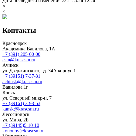
Дата последнего изменения 22.11.2024 12:24
×
×
Контакты
Красноярск
Академика Вавилова, 1А
+7 (391) 205-00-00
csm@krascsm.ru
Ачинск
ул. Дзержинского, зд. 34А корпус 1
+7 (39151) 7-37-31
achinsk@krascsm.ru
Вавилова,1г
Канск
ул. Северный микр-н, 7
+7 (39161) 3-93-53
kansk@krascsm.ru
Лесосибирск
ул. Мира, 2Б
+7 (39145)5-10-10
kononov@krascsm.ru