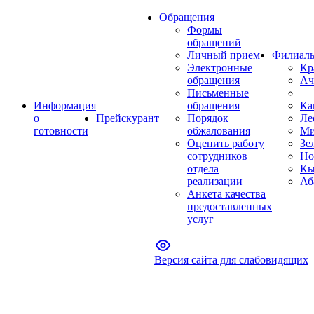
Обращения
Формы
обращений
Личный прием
Филиал
Электронные
Кр
обращения
Ач
Письменные
Информация
обращения
Ка
о
Прейскурант
Порядок
Ле
готовности
обжалования
Ми
Оценить работу
Зе
сотрудников
Но
отдела
Кы
реализации
Аб
Анкета качества
предоставленных
услуг
Версия сайта для слабовидящих