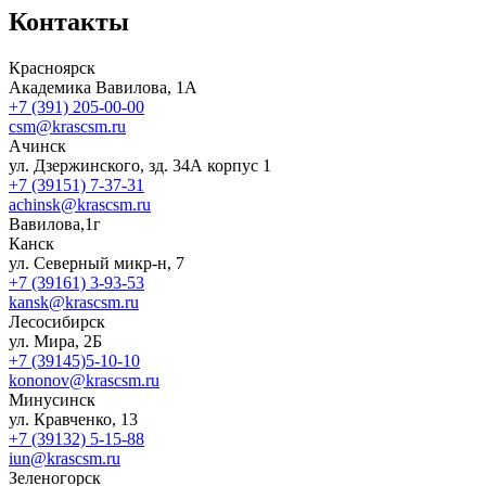
Контакты
Красноярск
Академика Вавилова, 1А
+7 (391) 205-00-00
csm@krascsm.ru
Ачинск
ул. Дзержинского, зд. 34А корпус 1
+7 (39151) 7-37-31
achinsk@krascsm.ru
Вавилова,1г
Канск
ул. Северный микр-н, 7
+7 (39161) 3-93-53
kansk@krascsm.ru
Лесосибирск
ул. Мира, 2Б
+7 (39145)5-10-10
kononov@krascsm.ru
Минусинск
ул. Кравченко, 13
+7 (39132) 5-15-88
iun@krascsm.ru
Зеленогорск