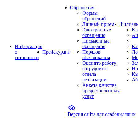
Обращения
Формы
обращений
Личный прием
Филиал
Электронные
Кр
обращения
Ач
Письменные
Информация
обращения
Ка
о
Прейскурант
Порядок
Ле
готовности
обжалования
Ми
Оценить работу
Зе
сотрудников
Но
отдела
Кы
реализации
Аб
Анкета качества
предоставленных
услуг
Версия сайта для слабовидящих