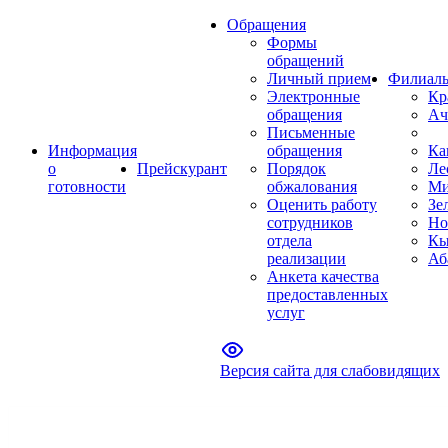
Обращения
Формы
обращений
Личный прием
Филиал
Электронные
Кр
обращения
Ач
Письменные
Информация
обращения
Ка
о
Прейскурант
Порядок
Ле
готовности
обжалования
Ми
Оценить работу
Зе
сотрудников
Но
отдела
Кы
реализации
Аб
Анкета качества
предоставленных
услуг
Версия сайта для слабовидящих