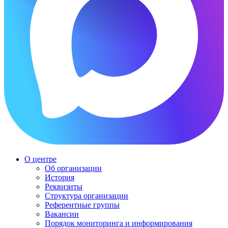
О центре
Об организации
История
Реквизиты
Структура организации
Референтные группы
Вакансии
Порядок мониторинга и информирования