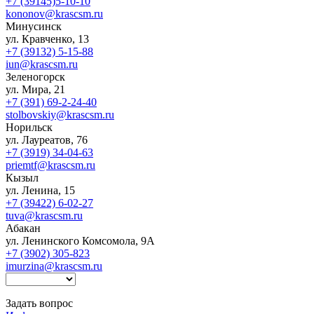
+7 (39145)5-10-10
kononov@krascsm.ru
Минусинск
ул. Кравченко, 13
+7 (39132) 5-15-88
iun@krascsm.ru
Зеленогорск
ул. Мира, 21
+7 (391) 69-2-24-40
stolbovskiy@krascsm.ru
Норильск
ул. Лауреатов, 76
+7 (3919) 34-04-63
priemtf@krascsm.ru
Кызыл
ул. Ленина, 15
+7 (39422) 6-02-27
tuva@krascsm.ru
Абакан
ул. Ленинского Комсомола, 9А
+7 (3902) 305-823
imurzina@krascsm.ru
Задать вопрос