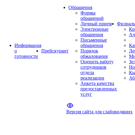
Обращения
Формы
обращений
Личный прием
Филиал
Электронные
Кр
обращения
Ач
Письменные
Информация
обращения
Ка
о
Прейскурант
Порядок
Ле
готовности
обжалования
Ми
Оценить работу
Зе
сотрудников
Но
отдела
Кы
реализации
Аб
Анкета качества
предоставленных
услуг
Версия сайта для слабовидящих