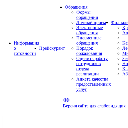
Обращения
Формы
обращений
Личный прием
Филиал
Электронные
Кр
обращения
Ач
Письменные
Информация
обращения
Ка
о
Прейскурант
Порядок
Ле
готовности
обжалования
Ми
Оценить работу
Зе
сотрудников
Но
отдела
Кы
реализации
Аб
Анкета качества
предоставленных
услуг
Версия сайта для слабовидящих