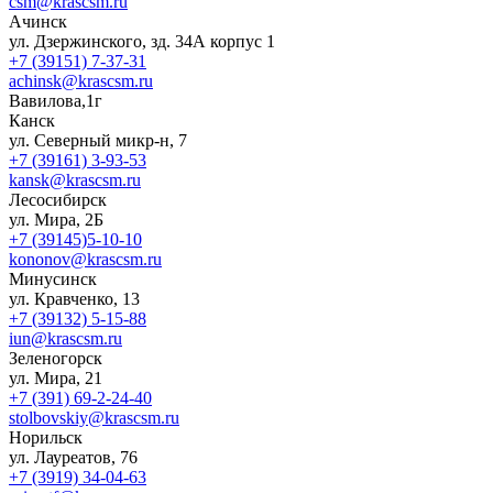
csm@krascsm.ru
Ачинск
ул. Дзержинского, зд. 34А корпус 1
+7 (39151) 7-37-31
achinsk@krascsm.ru
Вавилова,1г
Канск
ул. Северный микр-н, 7
+7 (39161) 3-93-53
kansk@krascsm.ru
Лесосибирск
ул. Мира, 2Б
+7 (39145)5-10-10
kononov@krascsm.ru
Минусинск
ул. Кравченко, 13
+7 (39132) 5-15-88
iun@krascsm.ru
Зеленогорск
ул. Мира, 21
+7 (391) 69-2-24-40
stolbovskiy@krascsm.ru
Норильск
ул. Лауреатов, 76
+7 (3919) 34-04-63