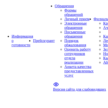
Обращения
Формы
обращений
Личный прием
Филиал
Электронные
Кр
обращения
Ач
Письменные
Информация
обращения
Ка
о
Прейскурант
Порядок
Ле
готовности
обжалования
Ми
Оценить работу
Зе
сотрудников
Но
отдела
Кы
реализации
Аб
Анкета качества
предоставленных
услуг
Версия сайта для слабовидящих