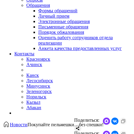
Обращения
Формы обращений
Личный прием
Электронные обращения
Письменные обращения
Порядок обжалования
Оценить работу сотрудников отдела
реализации
Анкета качества предоставленных услуг
Контакты
Красноярск
Ачинск
Канск
Лесосибирск
Минусинск
Зеленогорск
Норильск
Кызыл
Абакан
Поделиться:
Новости
​Покупайте пельмешки…без спешки!
Поделиться: