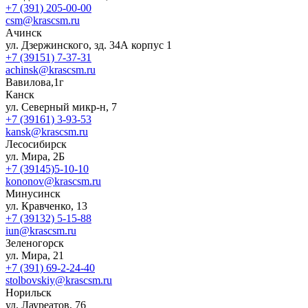
+7 (391) 205-00-00
csm@krascsm.ru
Ачинск
ул. Дзержинского, зд. 34А корпус 1
+7 (39151) 7-37-31
achinsk@krascsm.ru
Вавилова,1г
Канск
ул. Северный микр-н, 7
+7 (39161) 3-93-53
kansk@krascsm.ru
Лесосибирск
ул. Мира, 2Б
+7 (39145)5-10-10
kononov@krascsm.ru
Минусинск
ул. Кравченко, 13
+7 (39132) 5-15-88
iun@krascsm.ru
Зеленогорск
ул. Мира, 21
+7 (391) 69-2-24-40
stolbovskiy@krascsm.ru
Норильск
ул. Лауреатов, 76