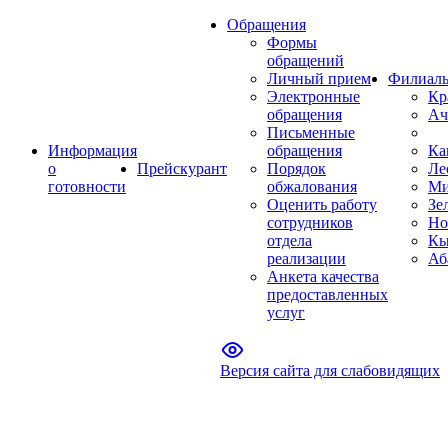
Обращения
Формы
обращений
Личный прием
Филиал
Электронные
Кр
обращения
Ач
Письменные
Информация
обращения
Ка
о
Прейскурант
Порядок
Ле
готовности
обжалования
Ми
Оценить работу
Зе
сотрудников
Но
отдела
Кы
реализации
Аб
Анкета качества
предоставленных
услуг
Версия сайта для слабовидящих