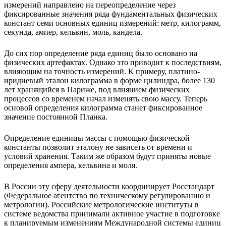
измерений направлено на переопределение через
фиксированные значения ряда фундаментальных физических
констант семи основных единиц измерений: метр, килограмм,
секунда, ампер, кельвин, моль, кандела.
До сих пор определение ряда единиц было основано на
физических артефактах. Однако это приводит к последствиям,
влияющим на точность измерений. К примеру, платино-
иридиевый эталон килограмма в форме цилиндра, более 130
лет хранящийся в Париже, под влиянием физических
процессов со временем начал изменять свою массу. Теперь
основой определения килограмма станет фиксированное
значение постоянной Планка.
Определение единицы массы с помощью физической
константы позволит эталону не зависеть от времени и
условий хранения. Таким же образом будут приняты новые
определения ампера, кельвина и моля.
В России эту сферу деятельности координирует Росстандарт
(Федеральное агентство по техническому регулированию и
метрологии). Российские метрологические институты в
системе ведомства принимали активное участие в подготовке
к планируемым изменениям Международной системы единиц