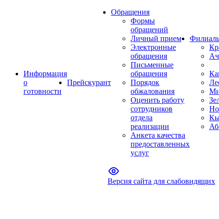
Обращения
Формы
обращений
Личный прием
Филиал
Электронные
Кр
обращения
Ач
Письменные
Информация
обращения
Ка
о
Прейскурант
Порядок
Ле
готовности
обжалования
Ми
Оценить работу
Зе
сотрудников
Но
отдела
Кы
реализации
Аб
Анкета качества
предоставленных
услуг
Версия сайта для слабовидящих