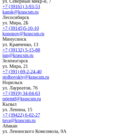
ул. Северный микр-н, 7
+7 (39161) 3-93-53
kansk@krascsm.ru
Лесосибирск
ул. Мира, 2Б
+7 (39145)5-10-10
kononov@krascsm.ru
Минусинск
ул. Кравченко, 13
+7 (39132) 5-15-88
iun@krascsm.ru
Зеленогорск
ул. Мира, 21
+7 (391) 69-2-24-40
stolbovskiy@krascsm.ru
Норильск
ул. Лауреатов, 76
+7 (3919) 34-04-63
priemtf@krascsm.ru
Кызыл
ул. Ленина, 15
+7 (39422) 6-02-27
tuva@krascsm.ru
Абакан
ул. Ленинского Комсомола, 9А