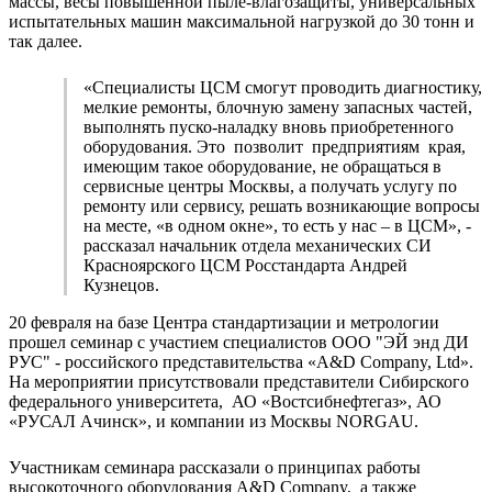
массы, весы повышенной пыле-влагозащиты, универсальных
испытательных машин максимальной нагрузкой до 30 тонн и
так далее.
«Специалисты ЦСМ смогут проводить диагностику,
мелкие ремонты, блочную замену запасных частей,
выполнять пуско-наладку вновь приобретенного
оборудования. Это позволит предприятиям края,
имеющим такое оборудование, не обращаться в
сервисные центры Москвы, а получать услугу по
ремонту или сервису, решать возникающие вопросы
на месте, «в одном окне», то есть у нас – в ЦСМ», -
рассказал начальник отдела механических СИ
Красноярского ЦСМ Росстандарта Андрей
Кузнецов.
20 февраля на базе Центра стандартизации и метрологии
прошел семинар с участием специалистов ООО "ЭЙ энд ДИ
РУС" - российского представительства «A&D Company, Ltd».
На мероприятии присутствовали представители Сибирского
федерального университета, АО «Востсибнефтегаз», АО
«РУСАЛ Ачинск», и компании из Москвы NORGAU.
Участникам семинара рассказали о принципах работы
высокоточного оборудования A&D Company, а также