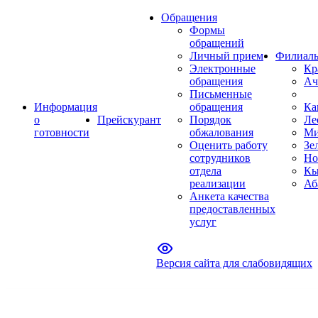
Обращения
Формы
обращений
Личный прием
Филиал
Электронные
Кр
обращения
Ач
Письменные
Информация
обращения
Ка
о
Прейскурант
Порядок
Ле
готовности
обжалования
Ми
Оценить работу
Зе
сотрудников
Но
отдела
Кы
реализации
Аб
Анкета качества
предоставленных
услуг
Версия сайта для слабовидящих