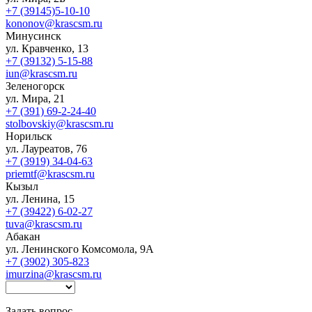
+7 (39145)5-10-10
kononov@krascsm.ru
Минусинск
ул. Кравченко, 13
+7 (39132) 5-15-88
iun@krascsm.ru
Зеленогорск
ул. Мира, 21
+7 (391) 69-2-24-40
stolbovskiy@krascsm.ru
Норильск
ул. Лауреатов, 76
+7 (3919) 34-04-63
priemtf@krascsm.ru
Кызыл
ул. Ленина, 15
+7 (39422) 6-02-27
tuva@krascsm.ru
Абакан
ул. Ленинского Комсомола, 9А
+7 (3902) 305-823
imurzina@krascsm.ru
Задать вопрос