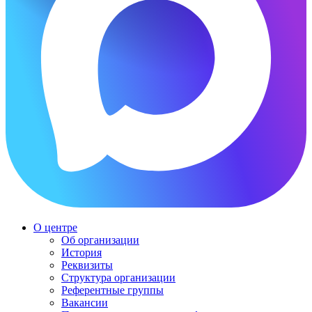
О центре
Об организации
История
Реквизиты
Структура организации
Референтные группы
Вакансии