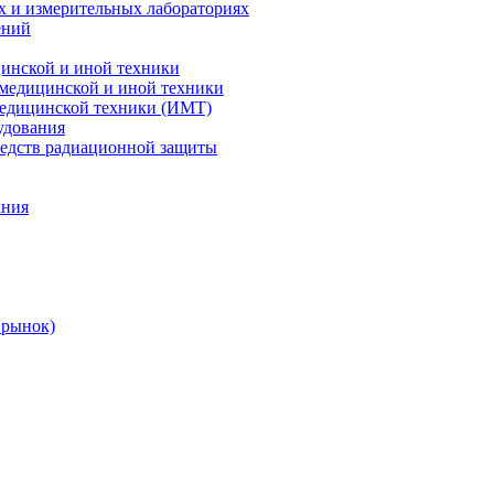
х и измерительных лабораториях
ений
цинской и иной техники
 медицинской и иной техники
 медицинской техники (ИМТ)
удования
редств радиационной защиты
ания
 рынок)