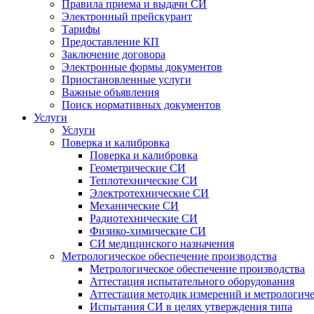
Правила приема и выдачи СИ
Электронный прейскурант
Тарифы
Предоставление КП
Заключение договора
Электронные формы документов
Приостановленные услуги
Важные объявления
Поиск нормативных документов
Услуги
Услуги
Поверка и калибровка
Поверка и калибровка
Геометрические СИ
Теплотехнические СИ
Электротехнические СИ
Механические СИ
Радиотехнические СИ
Физико-химические СИ
СИ медицинского назначения
Метрологическое обеспечение производства
Метрологическое обеспечение производства
Аттестация испытательного оборудования
Аттестация методик измерений и метрологиче
Испытания СИ в целях утверждения типа