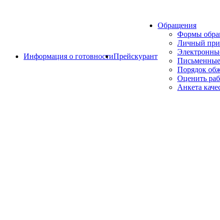
Обращения
Формы обр
Личный при
Электронны
Информация о готовности
Прейскурант
Письменные
Порядок об
Оценить раб
Анкета каче