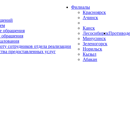
Филиалы
Красноярск
Ачинск
ащений
ем
Канск
е обращения
Лесосибирск
Противоде
 обращения
Минусинск
жалования
Зеленогорск
оту сотрудников отдела реализации
Норильск
ства предоставленных услуг
Кызыл
Абакан