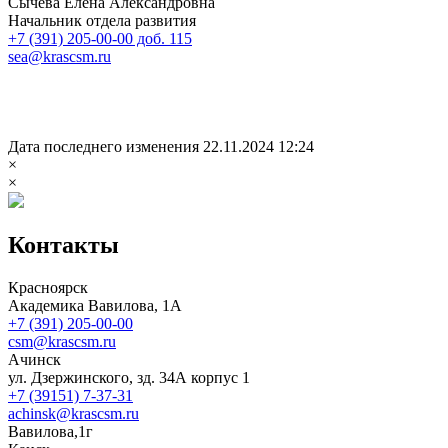
Сычёва Елена Александровна
Начальник отдела развития
+7 (391) 205-00-00 доб. 115
sea@krascsm.ru
Дата последнего изменения 22.11.2024 12:24
×
×
Контакты
Красноярск
Академика Вавилова, 1А
+7 (391) 205-00-00
csm@krascsm.ru
Ачинск
ул. Дзержинского, зд. 34А корпус 1
+7 (39151) 7-37-31
achinsk@krascsm.ru
Вавилова,1г