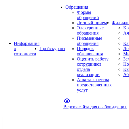
Обращения
Формы
обращений
Личный прием
Филиал
Электронные
Кр
обращения
Ач
Письменные
Информация
обращения
Ка
о
Прейскурант
Порядок
Ле
готовности
обжалования
Ми
Оценить работу
Зе
сотрудников
Но
отдела
Кы
реализации
Аб
Анкета качества
предоставленных
услуг
Версия сайта для слабовидящих