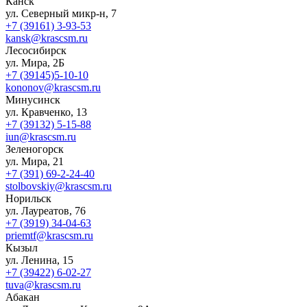
Канск
ул. Северный микр-н, 7
+7 (39161) 3-93-53
kansk@krascsm.ru
Лесосибирск
ул. Мира, 2Б
+7 (39145)5-10-10
kononov@krascsm.ru
Минусинск
ул. Кравченко, 13
+7 (39132) 5-15-88
iun@krascsm.ru
Зеленогорск
ул. Мира, 21
+7 (391) 69-2-24-40
stolbovskiy@krascsm.ru
Норильск
ул. Лауреатов, 76
+7 (3919) 34-04-63
priemtf@krascsm.ru
Кызыл
ул. Ленина, 15
+7 (39422) 6-02-27
tuva@krascsm.ru
Абакан