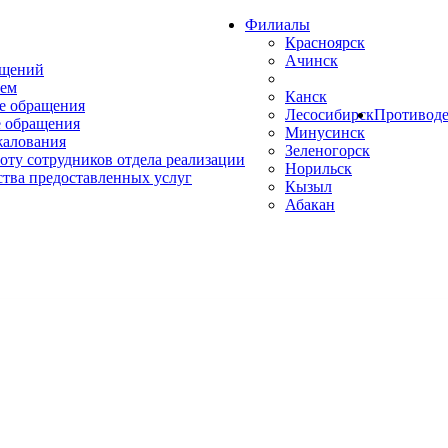
Филиалы
Красноярск
Ачинск
ащений
ем
Канск
е обращения
Лесосибирск
Противоде
 обращения
Минусинск
жалования
Зеленогорск
оту сотрудников отдела реализации
Норильск
ства предоставленных услуг
Кызыл
Абакан