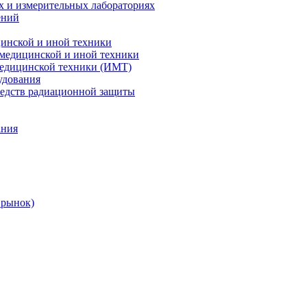
х и измерительных лабораториях
ений
цинской и иной техники
 медицинской и иной техники
 медицинской техники (ИМТ)
удования
редств радиационной защиты
ания
 рынок)