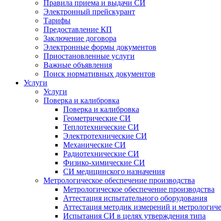
Правила приема и выдачи СИ
Электронный прейскурант
Тарифы
Предоставление КП
Заключение договора
Электронные формы документов
Приостановленные услуги
Важные объявления
Поиск нормативных документов
Услуги
Услуги
Поверка и калибровка
Поверка и калибровка
Геометрические СИ
Теплотехнические СИ
Электротехнические СИ
Механические СИ
Радиотехнические СИ
Физико-химические СИ
СИ медицинского назначения
Метрологическое обеспечение производства
Метрологическое обеспечение производства
Аттестация испытательного оборудования
Аттестация методик измерений и метрологиче
Испытания СИ в целях утверждения типа