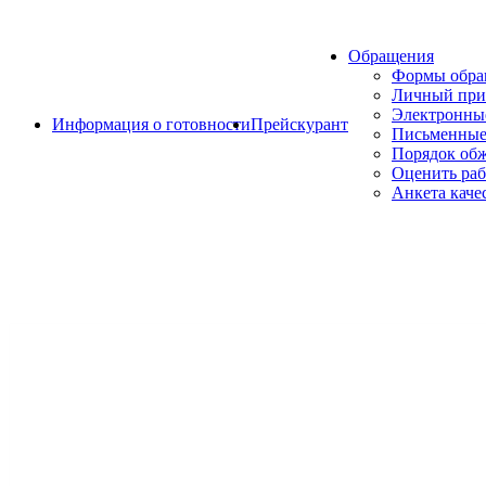
Обращения
Формы обр
Личный при
Электронны
Информация о готовности
Прейскурант
Письменные
Порядок об
Оценить раб
Анкета каче