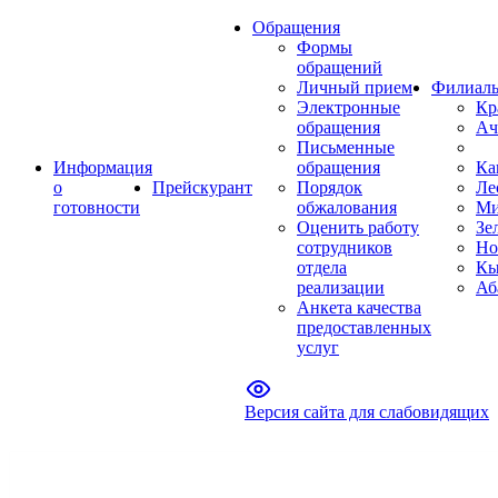
Обращения
Формы
обращений
Личный прием
Филиал
Электронные
Кр
обращения
Ач
Письменные
Информация
обращения
Ка
о
Прейскурант
Порядок
Ле
готовности
обжалования
Ми
Оценить работу
Зе
сотрудников
Но
отдела
Кы
реализации
Аб
Анкета качества
предоставленных
услуг
Версия сайта для слабовидящих