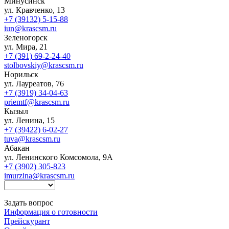
Минусинск
ул. Кравченко, 13
+7 (39132) 5-15-88
iun@krascsm.ru
Зеленогорск
ул. Мира, 21
+7 (391) 69-2-24-40
stolbovskiy@krascsm.ru
Норильск
ул. Лауреатов, 76
+7 (3919) 34-04-63
priemtf@krascsm.ru
Кызыл
ул. Ленина, 15
+7 (39422) 6-02-27
tuva@krascsm.ru
Абакан
ул. Ленинского Комсомола, 9А
+7 (3902) 305-823
imurzina@krascsm.ru
Задать вопрос
Информация о готовности
Прейскурант