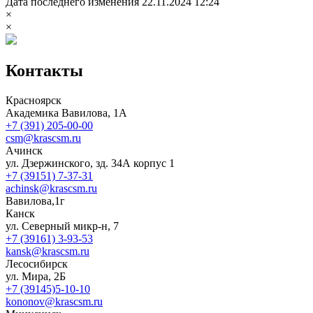
Дата последнего изменения 22.11.2024 12:24
×
×
Контакты
Красноярск
Академика Вавилова, 1А
+7 (391) 205-00-00
csm@krascsm.ru
Ачинск
ул. Дзержинского, зд. 34А корпус 1
+7 (39151) 7-37-31
achinsk@krascsm.ru
Вавилова,1г
Канск
ул. Северный микр-н, 7
+7 (39161) 3-93-53
kansk@krascsm.ru
Лесосибирск
ул. Мира, 2Б
+7 (39145)5-10-10
kononov@krascsm.ru