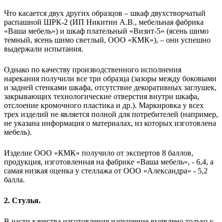
Что касается двух других образцов – шкаф двухстворчатый
распашной ШРК-2 (ИП Никитин А.В., мебельная фабрика
«Ваша мебель») и шкаф плательный «Визит-5» (ясень шимо
темный, ясень шимо светлый, ООО «КМК»), – они успешно
выдержали испытания.
Однако по качеству производственного исполнения
нарекания получили все три образца (зазоры между боковыми
и задней стенками шкафа, отсутствие декоративных заглушек,
закрывающих технологические отверстия внутри шкафа,
отслоение кромочного пластика и др.). Маркировка у всех
трех изделий не является полной для потребителей (например,
не указана информация о материалах, из которых изготовлена
мебель).
Изделие ООО «КМК» получило от экспертов 8 баллов,
продукция, изготовленная на фабрике «Ваша мебель», - 6,4, а
самая низкая оценка у стеллажа от ООО «Александра» - 5,2
балла.
2. Стулья.
В части качества изготовления нарушение выявлено только у