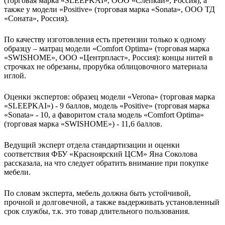
(торговая марка «SLEEPKAI», ООО «Слепкай», Россия), а
также у модели «Positive» (торговая марка «Sonata», ООО ТД
«Соната», Россия).
По качеству изготовления есть претензии только к одному
образцу – матрац модели «Comfort Optima» (торговая марка
«SWISHOME», ООО «Центрпласт», Россия): концы нитей в
строчках не обрезаны, прорубка облицовочного материала
иглой.
Оценки экспертов: образец модели «Verona» (торговая марка
«SLEEPKAI») - 9 баллов, модель «Positive» (торговая марка
«Sonata» - 10, а фаворитом стала модель «Comfort Optima»
(торговая марка «SWISHOME») - 11,6 баллов.
Ведущий эксперт отдела стандартизации и оценки
соответствия ФБУ «Красноярский ЦСМ» Яна Соколова
рассказала, на что следует обратить внимание при покупке
мебели.
По словам эксперта, мебель должна быть устойчивой,
прочной и долговечной, а также выдерживать установленный
срок службы, т.к. это товар длительного пользования.