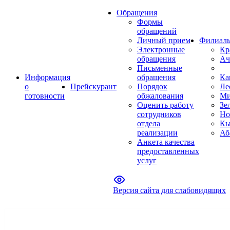
Обращения
Формы
обращений
Личный прием
Филиал
Электронные
Кр
обращения
Ач
Письменные
Информация
обращения
Ка
о
Прейскурант
Порядок
Ле
готовности
обжалования
Ми
Оценить работу
Зе
сотрудников
Но
отдела
Кы
реализации
Аб
Анкета качества
предоставленных
услуг
Версия сайта для слабовидящих